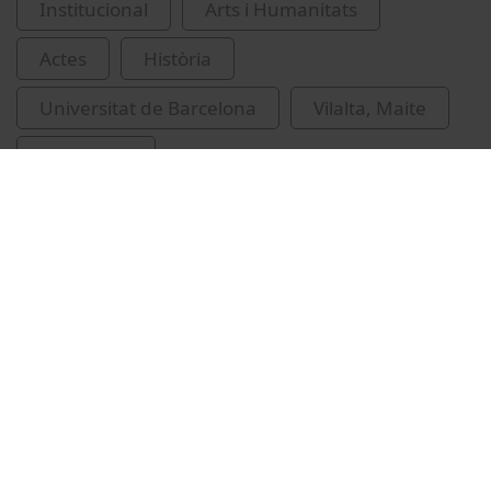
Institucional
Arts i Humanitats
Actes
Història
Universitat de Barcelona
Vilalta, Maite
feminisme
Vídeos relacionats