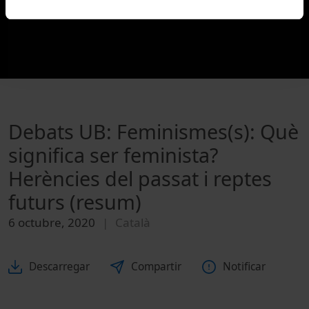
Debats UB: Feminismes(s): Què
significa ser feminista?
Herències del passat i reptes
futurs (resum)
6 octubre, 2020
Català
Descarregar
Compartir
Notificar