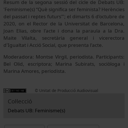
Resum de la segona sessió del cicle de Debats UB:
'Feminisme(s) “Què significa ser feminista? Herències
del passat i reptes futurs"'; el dimarts 6 d’octubre de
2020, on el Rector de la Universitat de Barcelona,
Joan Elias, obre l'acte i dona la paraula a la Dra.
Maite Vilalta, secretària general i vicerectora
d'Igualtat i Acció Social, que presenta l'acte.
Moderadora: Montse Virgil, periodista. Participants:
Bel Olid, escriptora; Marina Subirats, sociòloga i
Marina Amores, periodista.
© Unitat de Producció Audiovisual
Col·lecció
Debats UB: Feminisme(s)