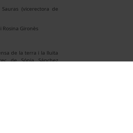
a Sauras (vicerectora de
 i Rosina Gironès
nsa de la terra i la lluita
rrec de Sónia Sánchez
cultat