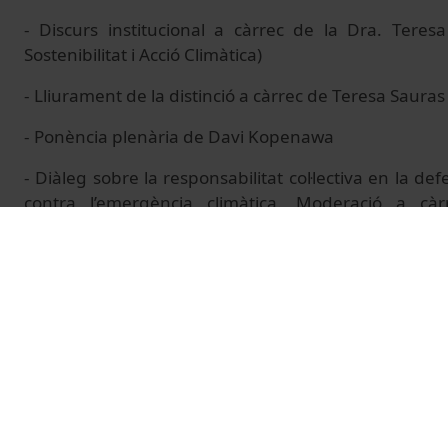
- Discurs institucional a càrrec de la Dra. Teres
Sostenibilitat i Acció Climàtica)
- Lliurament de la distinció a càrrec de Teresa Sauras
- Ponència plenària de Davi Kopenawa
- Diàleg sobre la responsabilitat col·lectiva en la defe
contra l’emergència climàtica. Moderació a cà
(periodista del Diari Ara)
· Ana Maria Machado
· Sandra Branco Buenafuente
· Martí Orta
- Comiat a càrrec de Rosina Gironès, Degana de la Fa