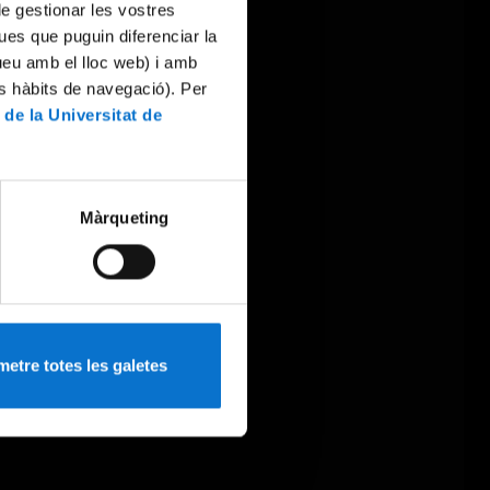
 de gestionar les vostres
ues que puguin diferenciar la
tueu amb el lloc web) i amb
es hàbits de navegació). Per
 de la Universitat de
Màrqueting
etre totes les galetes