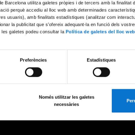
de Barcelona utilitza galetes pròpies i de tercers amb la finalitat
mació perquè accediu al lloc web amb determinades característiq
tres usuaris), amb finalitats estadístiques (analitzar com interac
ionar la publicitat que s’ofereix adequant-la en funció dels vostr
 les galetes podeu consultar la
Política de galetes del lloc web
Preferències
Estadístiques
Només utilitzar les galetes
Perm
necessàries