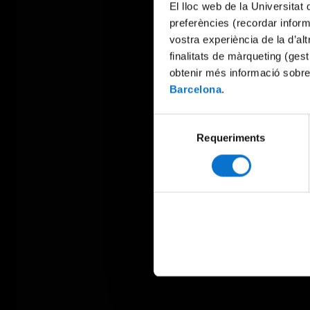
El lloc web de la Universitat 
preferències (recordar infor
vostra experiència de la d’al
finalitats de màrqueting (gest
obtenir més informació sobre
Barcelona
.
Selecció
Requeriments
de
consentiment