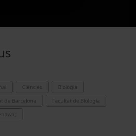
us
nal
Ciències
Biologia
at de Barcelona
Facultat de Biologia
enawa;