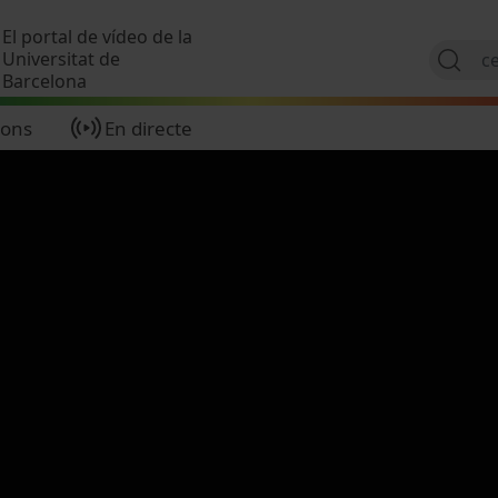
Vés al contingut
El portal de vídeo de la
Universitat de
Barcelona
ions
En directe