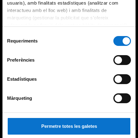
usuaris), amb finalitats estadístiques (analitzar com
interactueu amb el lloc web) i amb finalitats de
màrqueting (gestionar la publicitat que s’ofereix
adequant-la en funció dels vostres hàbits de navegació).
Per obtenir més informació sobre les galetes podeu
Selecció
consultar la
Política de galetes del lloc web de la
Requeriments
de
Universitat de Barcelona
.
consentiment
Preferències
Estadístiques
Màrqueting
Permetre totes les galetes