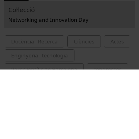
Col·lecció
Networking and Innovation Day
Docència i Recerca
Ciències
Actes
Enginyeria i tecnologia
Parc Científic de Barcelona
congressos
gestió dels ecosistemes
Ferràs, Xavier, 1969-