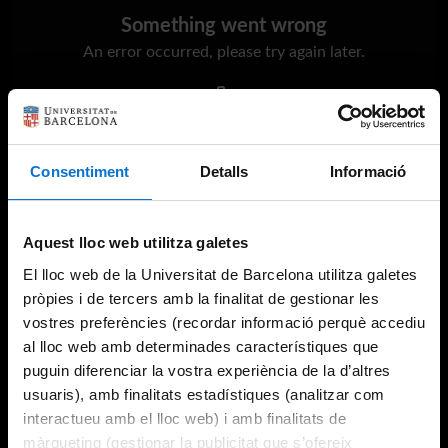
Something went wrong
An error occurred, please try again later.
Try again
Consentiment
Detalls
Informació
Aquest lloc web utilitza galetes
El lloc web de la Universitat de Barcelona utilitza galetes
pròpies i de tercers amb la finalitat de gestionar les
vostres preferències (recordar informació perquè accediu
al lloc web amb determinades característiques que
puguin diferenciar la vostra experiència de la d’altres
usuaris), amb finalitats estadístiques (analitzar com
interactueu amb el lloc web) i amb finalitats de
màrqueting (gestionar la publicitat que s’ofereix