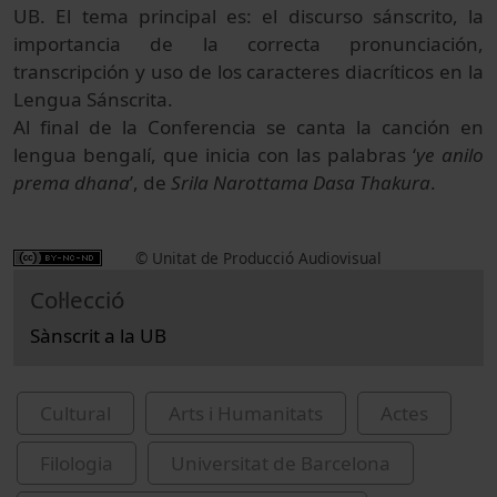
UB. El tema principal es: el discurso sánscrito, la
importancia de la correcta pronunciación,
transcripción y uso de los caracteres diacríticos en la
Lengua Sánscrita.
Al final de la Conferencia se canta la canción en
lengua bengalí, que inicia con las palabras ‘
ye anilo
prema dhana
’, de
Srila Narottama Dasa Thakura
.
© Unitat de Producció Audiovisual
Col·lecció
Sànscrit a la UB
Cultural
Arts i Humanitats
Actes
Filologia
Universitat de Barcelona