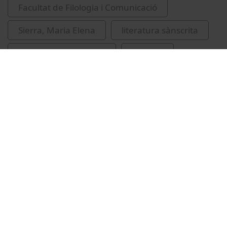
Facultat de Filologia i Comunicació
Sierra, Maria Elena
literatura sànscrita
filologia indoeuropea
sànscrit
Vídeos relacionats