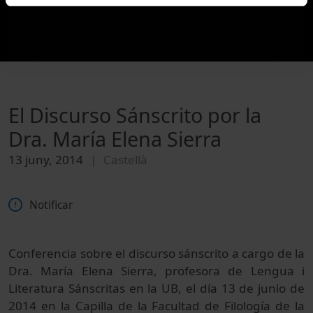
El Discurso Sánscrito por la
Dra. María Elena Sierra
13 juny, 2014
Castellà
Notificar
Conferencia sobre el discurso sánscrito a cargo de la
Dra. María Elena Sierra, profesora de Lengua i
Literatura Sánscritas en la UB, el día 13 de junio de
2014 en la Capilla de la Facultad de Filología de la