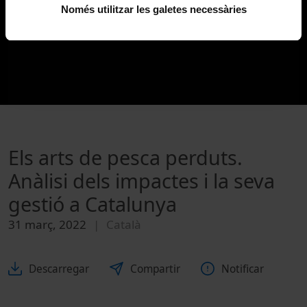
Només utilitzar les galetes necessàries
Els arts de pesca perduts.
Anàlisi dels impactes i la seva
gestió a Catalunya
31 març, 2022
Català
Descarregar
Compartir
Notificar