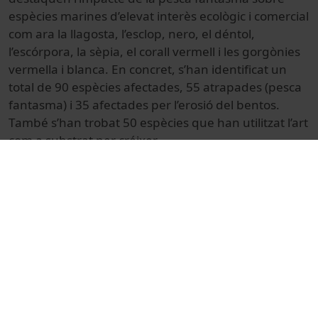
espècies marines d’elevat interès ecològic i comercial
com ara la llagosta, l’esclop, nero, el déntol,
l’escórpora, la sèpia, el corall vermell i les gorgònies
vermella i blanca. En concret, s’han identificat un
total de 90 espècies afectades, 55 atrapades (pesca
fantasma) i 35 afectades per l’erosió del bentos.
També s’han trobat 50 espècies que han utilitzat l’art
com a substrat per créixer.
El projecte Evitem la pesca fantasma ha comptat
amb la col·laboració entre científics, pescadors,
agents locals i Administració (agents forestals,
Mossos, bussos professionals) per poder minimitzar
l’impacte dels arts de pesca perdudes als fons
marins, i fer de la pesca una activitat més sostenible.
© Unitat de Producció Audiovisual