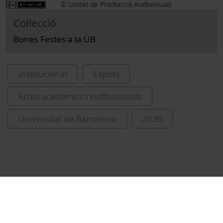
© Unitat de Producció Audiovisual
Col·lecció
Bones Festes a la UB
Institucional
Espots
Actes acadèmics i institucionals
Universitat de Barcelona
2020
Vídeos relacionats