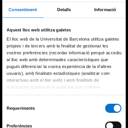
Consentiment
Detalls
Informació
Try again
Aquest lloc web utilitza galetes
El lloc web de la Universitat de Barcelona utilitza galetes
pròpies i de tercers amb la finalitat de gestionar les
vostres preferències (recordar informació perquè accediu
al lloc web amb determinades característiques que
puguin diferenciar la vostra experiència de la d’altres
usuaris), amb finalitats estadístiques (analitzar com
interactueu amb el lloc web) i amb finalitats de
màrqueting (gestionar la publicitat que s’ofereix
adequant-la en funció dels vostres hàbits de navegació).
Per obtenir més informació sobre les galetes podeu
Selecció
consultar la
Política de galetes del lloc web de la
Requeriments
de
Universitat de Barcelona
.
consentiment
Preferències