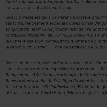
Saṁskṛtabhaktirasatattvaparibhāṣa
, ‘La realidad esen
literatura sánscrita.
Kīrtana
Tráiler.
Selecció d’escenes de la Conferència sobre el
bhaktir
sànscrita, fent esment especial d’obres com la
Bhaga
Bhāgavatam
, el
Śrī Caitanyacaritāmṛta
de
Kṛṣṇadāsa K
Bhaktirasāmṛtasindhu
de
Śrīla Rūpa Gosvāmī
. Els alu
la Conferència el
Śrī Rādhikāstava
, ‘L’himne de glorifi
la cançó
Tulasī kīrtana
, ‘Himne de glorificació a
Tulasī
’.
Selección de escenas de la Conferencia sobre el
bhak
sánscrita, con mención especial de obras como la
Bh
Bhāgavatam
, el
Śrī Caitanyacaritāmṛta
de
Kṛṣṇadāsa K
Bhaktirasāmṛtasindhu
de
Śrīla Rūpa Gosvāmī
. Los alu
de la Conferencia el
Śrī Rādhikāstava
, ‘El himno de gl
al final, la canción
Tulasī kīrtana
, ‘Himno de glorificac