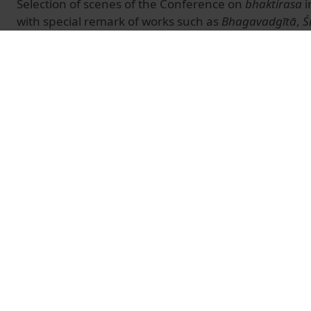
Selection of scenes of the Conference on
bhaktirasa
i
with special remark of works such as
Bhagavadgītā
,
Ś
Śrī Caitanyacaritāmṛta
of
Kṛṣṇadāsa Kavirāja Gosvāmī
Bhaktirasāmṛtasindhu
of
Śrīla Rūpa Gosvāmī
. At the b
Conference, the students sing
Śrī Rādhikāstava
, ‘A H
Rādhā
’ and at the end, the song
Tulasī kīrtana
, ‘A Hym
Tulasī
’.
© Unitat de Producció Audiovisual
Vídeos relacionats