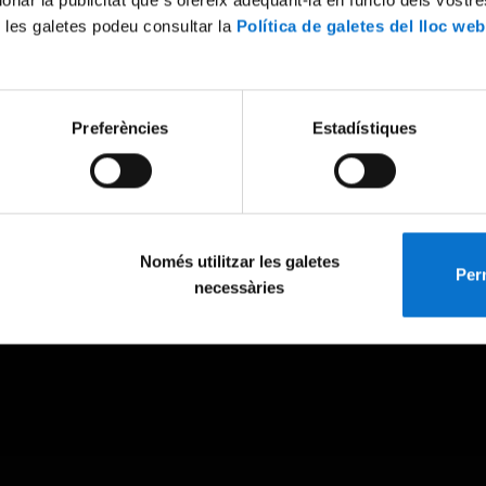
 les galetes podeu consultar la
Política de galetes del lloc web
Preferències
Estadístiques
Només utilitzar les galetes
Perm
necessàries