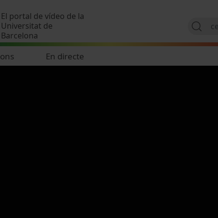
Vés al contingut
El portal de vídeo de la
Universitat de
Barcelona
ions
En directe