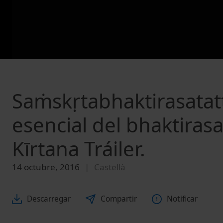
Saṁskṛtabhaktirasatatt
esencial del bhaktirasa 
Kīrtana Tráiler.
14 octubre, 2016
Castellà
Descarregar
Compartir
Notificar