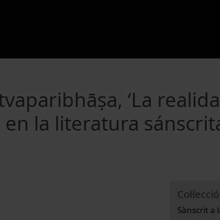
vaparibhāṣa, ‘La realid
en la literatura sánscrit
Col·lecció
Sànscrit a 