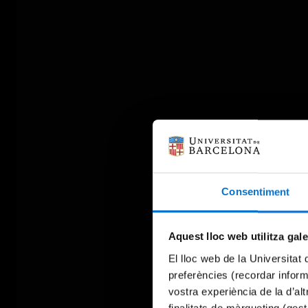
Consentiment
Aquest lloc web utilitza gal
El lloc web de la Universitat 
preferències (recordar infor
vostra experiència de la d’al
finalitats de màrqueting (gest