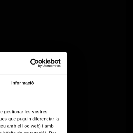
Informació
 de gestionar les vostres
ues que puguin diferenciar la
tueu amb el lloc web) i amb
es hàbits de navegació). Per