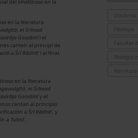
cial del
bhaktirasa
en la
Docència 
asa
en la literatura
Filologia
vadgītā
, el
Śrīmad
avirāja Gosvāmī
i el
Facultat 
mnes canten al principi de
cació a
Śrī Rādhā
’ i al final,
filologia
literatura
tirasa
en la literatura
agavadgītā
, el
Śrīmad
avirāja Gosvāmī
y el
mnos cantan al principio
orificación a
Śrī Rādhā
’, y
ión a
Tulasī
’.