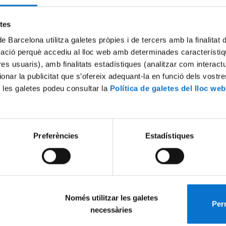
Try again
etes
de Barcelona utilitza galetes pròpies i de tercers amb la finalitat
mació perquè accediu al lloc web amb determinades característiq
tres usuaris), amb finalitats estadístiques (analitzar com interac
ionar la publicitat que s’ofereix adequant-la en funció dels vostr
 les galetes podeu consultar la
Política de galetes del lloc web
Preferències
Estadístiques
Només utilitzar les galetes
Perm
necessàries