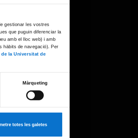
 de gestionar les vostres
ues que puguin diferenciar la
tueu amb el lloc web) i amb
es hàbits de navegació). Per
 de la Universitat de
Màrqueting
etre totes les galetes