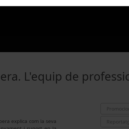
ra. L'equip de professi
Promocio
pera explica com la seva
Reportat
anyament i suport en la