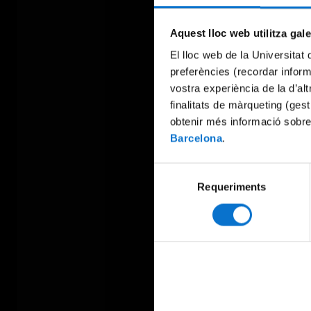
Aquest lloc web utilitza gal
El lloc web de la Universitat 
preferències (recordar infor
vostra experiència de la d’al
finalitats de màrqueting (gest
obtenir més informació sobre
Barcelona
.
Selecció
Requeriments
de
consentiment