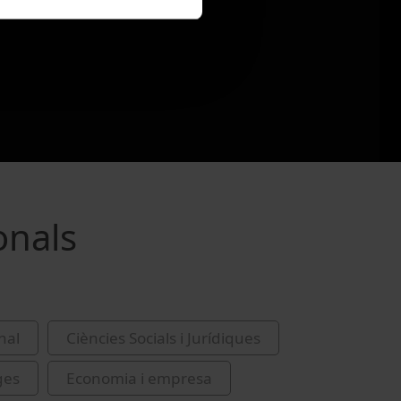
onals
nal
Ciències Socials i Jurídiques
ges
Economia i empresa