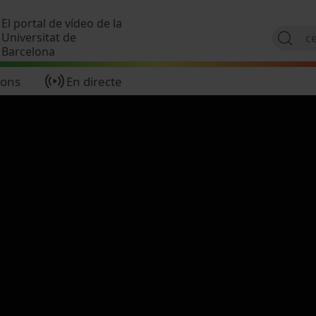
Vés al contingut
El portal de vídeo de la
Universitat de
Barcelona
ions
En directe