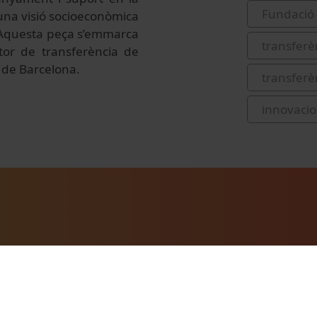
Fundació 
una visió socioeconòmica
. Aquesta peça s’emmarca
transferè
tor de transferència de
t de Barcelona.
transferè
innovacio