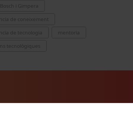
Bosch i Gimpera
ncia de coneixement
ncia de tecnologia
mentoria
ns tecnològiques