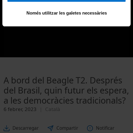
Només utilitzar les galetes necessàries
A bord del Beagle T2. Després
del Brasil, quin futur els espera,
a les democràcies tradicionals?
6 febrer, 2023
Català
Descarregar
Compartir
Notificar