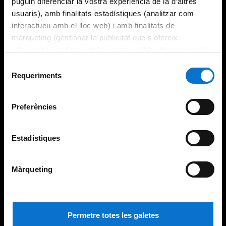
puguin diferenciar la vostra experiència de la d’altres
usuaris), amb finalitats estadístiques (analitzar com
interactueu amb el lloc web) i amb finalitats de
màrqueting (gestionar la publicitat que s’ofereix
adequant-la en funció dels vostres hàbits de navegació).
Per obtenir més informació sobre les galetes podeu
Selecció
consultar la
Política de galetes del lloc web de la
Requeriments
de
Universitat de Barcelona
.
consentiment
Preferències
Estadístiques
Màrqueting
Permetre totes les galetes