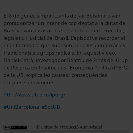
El 8 de gener, simpatitzants de Jair Bolsonaro van
protagonitzar un intent de cop d’estat a la ciutat de
Brasília: van assaltar les seus dels poders executiu,
legislatiu i judicial del Brasil. L’episodi va recordar al
món l’amenaça que suposen per a les democràcies
tradicionals els grups radicals. En aquest vídeo,
Daniel Cetrà, investigador Beatriu de Pinós del Grup
de Recerca en Institucions i Economia Política (IPErG)
de la UB, explica les causes i conseqüències
d’aquests moviments.
http://www.ub.edu/iperg/
#UniBarcelona
#SocUB
© Unitat de Producció Audiovisual