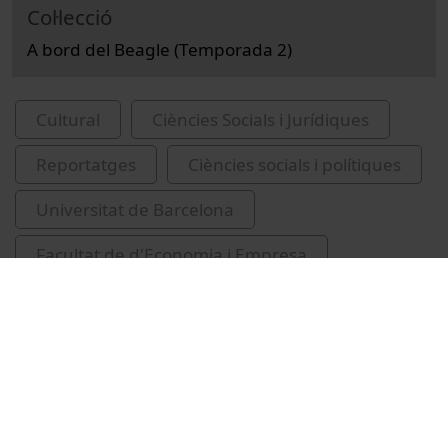
Col·lecció
A bord del Beagle (Temporada 2)
Cultural
Ciències Socials i Jurídiques
Reportatges
Ciències socials i polítiques
Universitat de Barcelona
Facultat de d'Economia i Empresa
Cetrà, Daniel
Brasil. Presidência da República