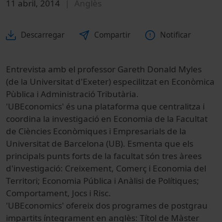
11 abril, 2014
Anglès
Descarregar
Compartir
Notificar
Entrevista amb el
professor
Gareth Donald Myles
(de la
Universitat
d'Exeter
)
especilitzat
en Econòmica
Pùblica
i Administració Tributària
.
'UB
Economics'
és una plataforma que
centralitza
i
coordina
la investigació
en Economia
de la Facultat
de Ciències
Econòmiques
i
Empresarials de la
Universitat de Barcelona
(
UB
)
.
Esmenta que el
s
principals
punts
forts de la
facultat són
tres àrees
d'investigació
:
Creixement
, Comerç
i
Economia del
Territori
;
Economia Pública
i Anàlisi
de Polítiques
;
Comportament
,
Jocs
i
R
isc
.
'UB
Economics'
ofereix dos
programes
de postgrau
impartits
íntegrament en
anglès
:
Títol de
Màster