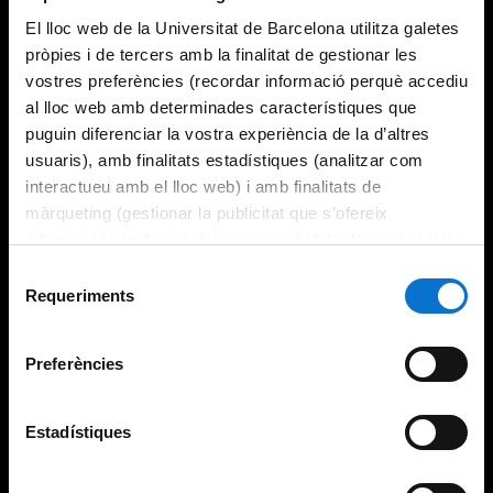
El lloc web de la Universitat de Barcelona utilitza galetes
pròpies i de tercers amb la finalitat de gestionar les
vostres preferències (recordar informació perquè accediu
al lloc web amb determinades característiques que
puguin diferenciar la vostra experiència de la d’altres
usuaris), amb finalitats estadístiques (analitzar com
interactueu amb el lloc web) i amb finalitats de
màrqueting (gestionar la publicitat que s’ofereix
adequant-la en funció dels vostres hàbits de navegació).
Per obtenir més informació sobre les galetes podeu
Selecció
consultar la
Política de galetes del lloc web de la
Requeriments
de
Universitat de Barcelona
.
consentiment
Preferències
Estadístiques