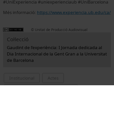
#UniExperiencia #uniexperienciaub #UniBarcelona
Més informació:
https://www.experiencia.ub.edu/ca/
© Unitat de Producció Audiovisual
Col·lecció
Gaudint de l’experiència: I Jornada dedicada al
Dia Internacional de la Gent Gran a la Universitat
de Barcelona
Institucional
Actes
Actes acadèmics i institucionals
Universitat de Barcelona
Dia Internacional de la Gent Gran