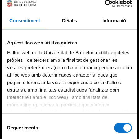
Consentiment
Detalls
Informació
Try again
Aquest lloc web utilitza galetes
El lloc web de la Universitat de Barcelona utilitza galetes
pròpies i de tercers amb la finalitat de gestionar les
vostres preferències (recordar informació perquè accediu
al lloc web amb determinades característiques que
puguin diferenciar la vostra experiència de la d’altres
usuaris), amb finalitats estadístiques (analitzar com
interactueu amb el lloc web) i amb finalitats de
màrqueting (gestionar la publicitat que s’ofereix
adequant-la en funció dels vostres hàbits de navegació).
Per obtenir més informació sobre les galetes podeu
Selecció
consultar la
Política de galetes del lloc web de la
Requeriments
de
Universitat de Barcelona
.
consentiment