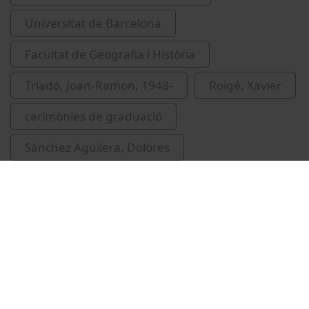
Universitat de Barcelona
Facultat de Geografia i Història
Triadó, Joan-Ramon, 1948-
Roigé, Xavier
cerimònies de graduació
Sánchez Aguilera, Dolores
Font i Garolera, Jaume
lliuraments de premis i distincions