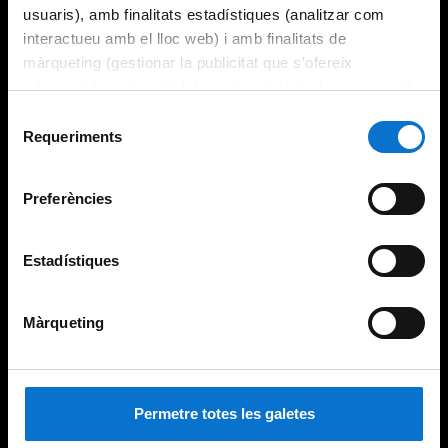
usuaris), amb finalitats estadístiques (analitzar com
interactueu amb el lloc web) i amb finalitats de
màrqueting (gestionar la publicitat que s’ofereix
adequant-la en funció dels vostres hàbits de navegació).
Per obtenir més informació sobre les galetes podeu
Selecció
consultar la
Política de galetes del lloc web de la
Requeriments
de
Universitat de Barcelona
.
consentiment
Preferències
Estadístiques
Màrqueting
Permetre totes les galetes