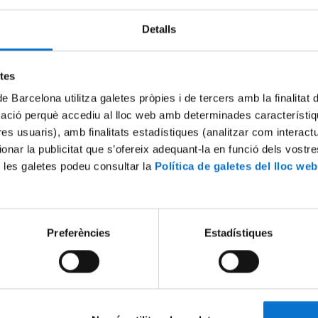
Detalls
Try again
etes
de Barcelona utilitza galetes pròpies i de tercers amb la finalitat
mació perquè accediu al lloc web amb determinades característiq
tres usuaris), amb finalitats estadístiques (analitzar com interac
ionar la publicitat que s’ofereix adequant-la en funció dels vostr
 les galetes podeu consultar la
Política de galetes del lloc web
Preferències
Estadístiques