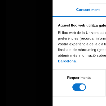
Consentiment
Aquest lloc web utilitza gal
El lloc web de la Universitat 
preferències (recordar infor
vostra experiència de la d’al
finalitats de màrqueting (gest
obtenir més informació sobre
Barcelona
.
Selecció
Requeriments
de
consentiment