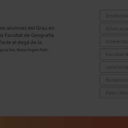
Institucio
 dels alumnes del Grau en
Actes acad
la Facultat de Geografia
Universit
l'acte el degà de la
gia la Dra. Maria Àngels Petit.
Facultat d
cerimònie
lliurament
Petit i M