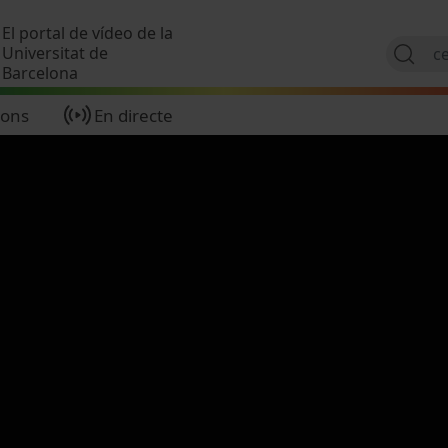
Vés al contingut
El portal de vídeo de la
Universitat de
Barcelona
ions
En directe