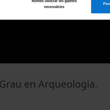
Només utilitzar les galetes
Perm
necessàries
 Grau en Arqueologia.