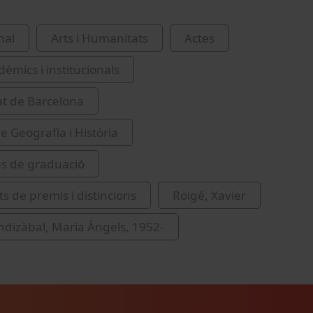
nal
Arts i Humanitats
Actes
èmics i institucionals
at de Barcelona
e Geografia i Història
s de graduació
s de premis i distincions
Roigé, Xavier
endizàbal, Maria Àngels, 1952-