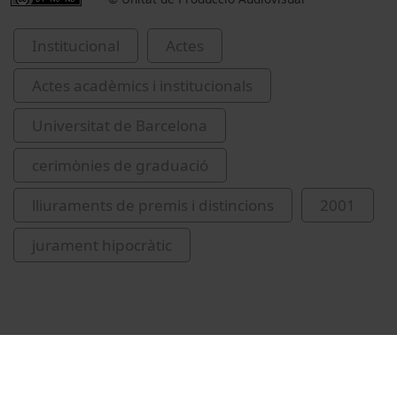
Institucional
Actes
Actes acadèmics i institucionals
Universitat de Barcelona
cerimònies de graduació
lliuraments de premis i distincions
2001
jurament hipocràtic