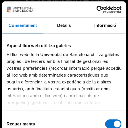
Consentiment
Detalls
Informació
Try again
Aquest lloc web utilitza galetes
El lloc web de la Universitat de Barcelona utilitza galetes
pròpies i de tercers amb la finalitat de gestionar les
vostres preferències (recordar informació perquè accediu
al lloc web amb determinades característiques que
puguin diferenciar la vostra experiència de la d’altres
usuaris), amb finalitats estadístiques (analitzar com
interactueu amb el lloc web) i amb finalitats de
màrqueting (gestionar la publicitat que s’ofereix
adequant-la en funció dels vostres hàbits de navegació).
Per obtenir més informació sobre les galetes podeu
Selecció
consultar la
Política de galetes del lloc web de la
Requeriments
de