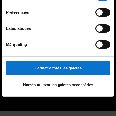
Universitat de Barcelona
.
consentiment
Preferències
Estadístiques
Màrqueting
Permetre totes les galetes
Només utilitzar les galetes necessàries