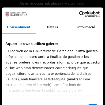
An error occurred, please try again later.
Try again
Consentiment
Detalls
Informació
Aquest lloc web utilitza galetes
El lloc web de la Universitat de Barcelona utilitza galetes
pròpies i de tercers amb la finalitat de gestionar les
vostres preferències (recordar informació perquè accediu
al lloc web amb determinades característiques que
puguin diferenciar la vostra experiència de la d’altres
usuaris), amb finalitats estadístiques (analitzar com
interactueu amb el lloc web) i amb finalitats de
màrqueting (gestionar la publicitat que s’ofereix
adequant-la en funció dels vostres hàbits de navegació).
Per obtenir més informació sobre les galetes podeu
Selecció