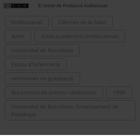
© Unitat de Producció Audiovisual
Institucional
Ciències de la Salut
Actes
Actes acadèmics i institucionals
Universitat de Barcelona
Escola d'Infermeria
cerimònies de graduació
lliuraments de premis i distincions
1996
Universitat de Barcelona. Ensenyament de
Podologia