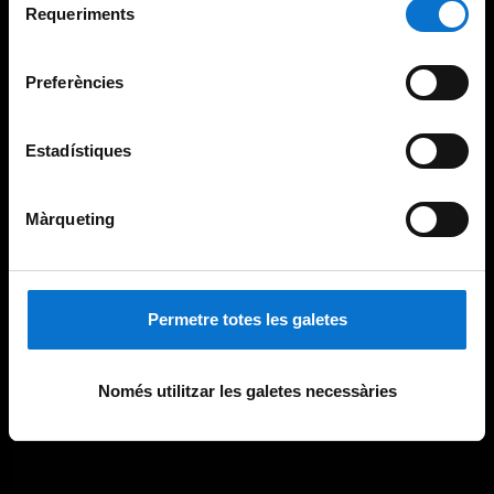
consultar la
Política de galetes del lloc web de la
Requeriments
de
Universitat de Barcelona
.
consentiment
Preferències
Estadístiques
Màrqueting
Permetre totes les galetes
Només utilitzar les galetes necessàries