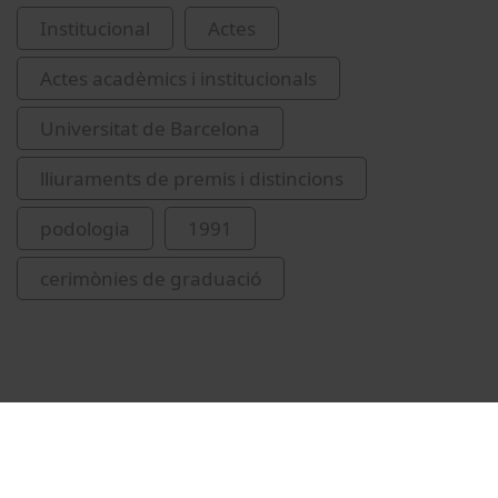
Institucional
Actes
Actes acadèmics i institucionals
Universitat de Barcelona
lliuraments de premis i distincions
podologia
1991
cerimònies de graduació
Vídeos relacionats