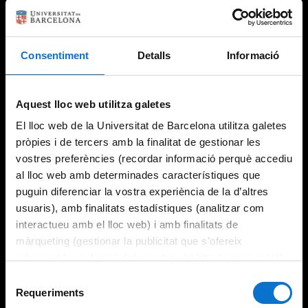
Consentiment
Detalls
Informació
Try again
Aquest lloc web utilitza galetes
El lloc web de la Universitat de Barcelona utilitza galetes
pròpies i de tercers amb la finalitat de gestionar les
vostres preferències (recordar informació perquè accediu
al lloc web amb determinades característiques que
puguin diferenciar la vostra experiència de la d’altres
usuaris), amb finalitats estadístiques (analitzar com
interactueu amb el lloc web) i amb finalitats de
màrqueting (gestionar la publicitat que s’ofereix
adequant-la en funció dels vostres hàbits de navegació).
Per obtenir més informació sobre les galetes podeu
Selecció
consultar la
Política de galetes del lloc web de la
Requeriments
de
Universitat de Barcelona
.