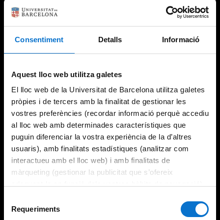
Consentiment
Detalls
Informació
Try again
Aquest lloc web utilitza galetes
El lloc web de la Universitat de Barcelona utilitza galetes
pròpies i de tercers amb la finalitat de gestionar les
vostres preferències (recordar informació perquè accediu
al lloc web amb determinades característiques que
puguin diferenciar la vostra experiència de la d’altres
usuaris), amb finalitats estadístiques (analitzar com
interactueu amb el lloc web) i amb finalitats de
màrqueting (gestionar la publicitat que s’ofereix
adequant-la en funció dels vostres hàbits de navegació).
Per obtenir més informació sobre les galetes podeu
Selecció
consultar la
Política de galetes del lloc web de la
Requeriments
de
Universitat de Barcelona
.