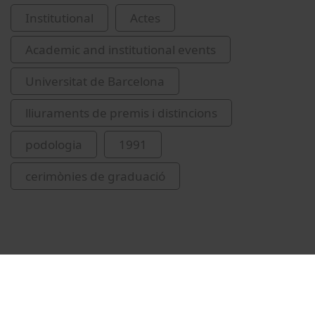
Institutional
Actes
Academic and institutional events
Universitat de Barcelona
lliuraments de premis i distincions
podologia
1991
cerimònies de graduació
Related videos