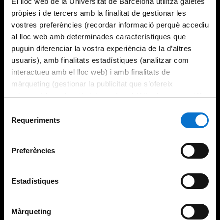
El lloc web de la Universitat de Barcelona utilitza galetes
pròpies i de tercers amb la finalitat de gestionar les
vostres preferències (recordar informació perquè accediu
al lloc web amb determinades característiques que
puguin diferenciar la vostra experiència de la d’altres
usuaris), amb finalitats estadístiques (analitzar com
interactueu amb el lloc web) i amb finalitats de
màrqueting (gestionar la publicitat que s’ofereix
adequant-la en funció dels vostres hàbits de navegació).
Per obtenir més informació sobre les galetes podeu
Selecció
consultar la
Política de galetes del lloc web de la
Requeriments
de
Universitat de Barcelona
.
consentiment
Preferències
Estadístiques
Màrqueting