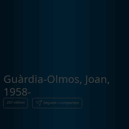
Guàrdia-Olmos, Joan,
1958-
207
vídeos
Segueix i comparteix