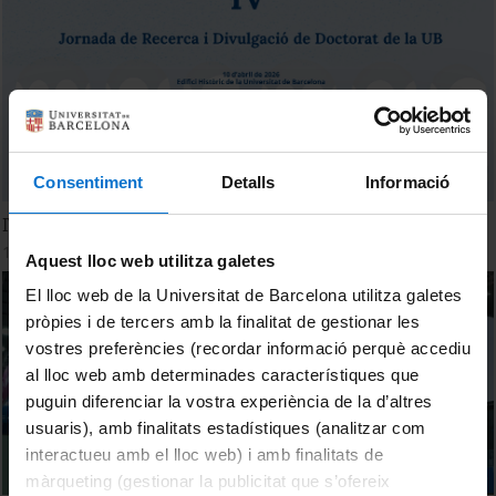
Consentiment
Detalls
Informació
IV Jornada de Recerca i Divulgació de Doctorat de la UB
10 abril, 2026
Aquest lloc web utilitza galetes
El lloc web de la Universitat de Barcelona utilitza galetes
pròpies i de tercers amb la finalitat de gestionar les
vostres preferències (recordar informació perquè accediu
al lloc web amb determinades característiques que
puguin diferenciar la vostra experiència de la d’altres
usuaris), amb finalitats estadístiques (analitzar com
interactueu amb el lloc web) i amb finalitats de
màrqueting (gestionar la publicitat que s’ofereix