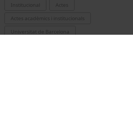
Institucional
Actes
Actes acadèmics i institucionals
Universitat de Barcelona
cerimònies de graduació
lliuraments de premis i distincions
Celdrán, Montserrat
Masreal, Fidel, 1973-
Yepes i Baldó, Montserrat