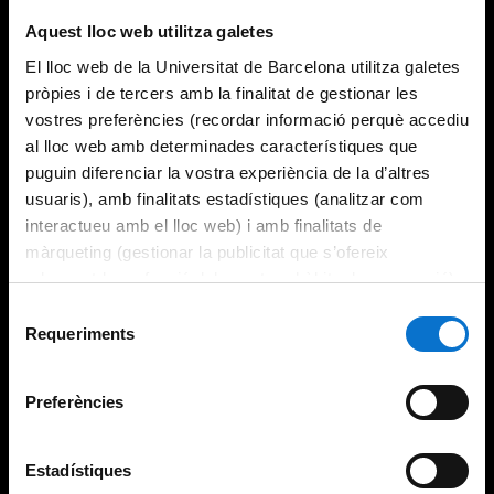
Try again
Aquest lloc web utilitza galetes
El lloc web de la Universitat de Barcelona utilitza galetes
pròpies i de tercers amb la finalitat de gestionar les
vostres preferències (recordar informació perquè accediu
al lloc web amb determinades característiques que
puguin diferenciar la vostra experiència de la d’altres
usuaris), amb finalitats estadístiques (analitzar com
interactueu amb el lloc web) i amb finalitats de
màrqueting (gestionar la publicitat que s’ofereix
adequant-la en funció dels vostres hàbits de navegació).
Per obtenir més informació sobre les galetes podeu
Selecció
consultar la
Política de galetes del lloc web de la
Requeriments
de
Universitat de Barcelona
.
consentiment
Preferències
Estadístiques