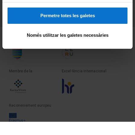
Sobre UBtv
Permetre totes les galetes
PEU 3
Contacte
Només utilitzar les galetes necessàries
Fundadora de la
Membre de la
Membre de la
Excel·lència internacional
Reconeixement europeu