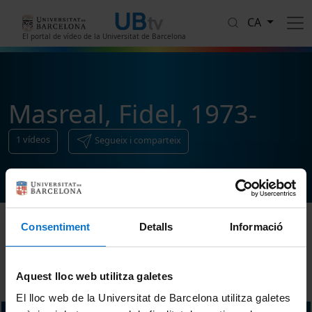
Vés al contingut
CA
El portal de vídeo de la Universitat de Barcelona
Masreal, Fidel, 1973-
1
vídeos
Segueix i comparteix
Consentiment
Detalls
Informació
Ordenar
Aquest lloc web utilitza galetes
El lloc web de la Universitat de Barcelona utilitza galetes