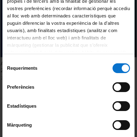
pròpies i de tercers amb la finalitat de gestionar les
vostres preferències (recordar informació perquè accediu
al lloc web amb determinades característiques que
puguin diferenciar la vostra experiència de la d’altres
usuaris), amb finalitats estadístiques (analitzar com
interactueu amb el lloc web) i amb finalitats de
màrqueting (gestionar la publicitat que s’ofereix
adequant-la en funció dels vostres hàbits de navegació).
Per obtenir més informació sobre les galetes podeu
Selecció
Acte de Graduació. Facultat de Psicologia. Promoció 2024-
consultar la
Política de galetes del lloc web de la
Requeriments
de
2025. Sessió 27 d'octubre. Matí
Universitat de Barcelona
.
consentiment
27 octubre, 2025
Preferències
MENÚ PEU 1
Estadístiques
Avís legal
Galetes
Màrqueting
PEU 2
Privadesa i termes