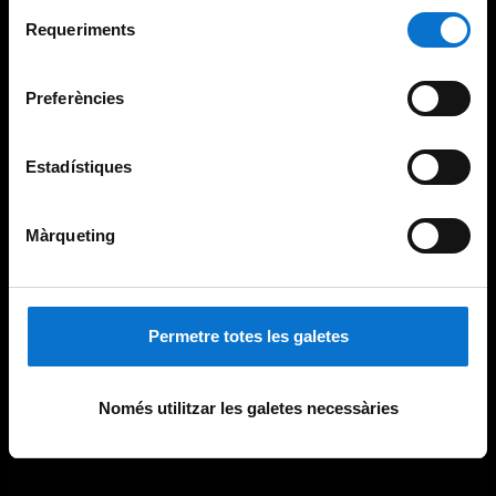
Selecció
consultar la
Política de galetes del lloc web de la
Requeriments
de
Universitat de Barcelona
.
consentiment
Preferències
Estadístiques
Màrqueting
Permetre totes les galetes
Només utilitzar les galetes necessàries