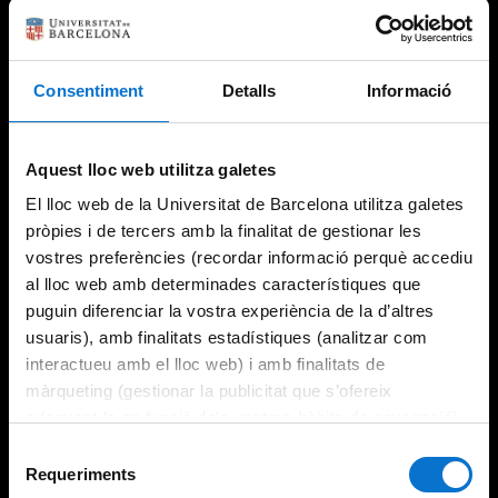
Consentiment
Detalls
Informació
Try again
Aquest lloc web utilitza galetes
El lloc web de la Universitat de Barcelona utilitza galetes
pròpies i de tercers amb la finalitat de gestionar les
vostres preferències (recordar informació perquè accediu
al lloc web amb determinades característiques que
puguin diferenciar la vostra experiència de la d’altres
usuaris), amb finalitats estadístiques (analitzar com
interactueu amb el lloc web) i amb finalitats de
màrqueting (gestionar la publicitat que s’ofereix
adequant-la en funció dels vostres hàbits de navegació).
Per obtenir més informació sobre les galetes podeu
Selecció
consultar la
Política de galetes del lloc web de la
Requeriments
de
Universitat de Barcelona
.