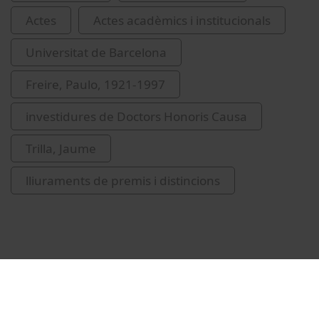
Actes
Actes acadèmics i institucionals
Universitat de Barcelona
Freire, Paulo, 1921-1997
investidures de Doctors Honoris Causa
Trilla, Jaume
lliuraments de premis i distincions
Vídeos relacionats