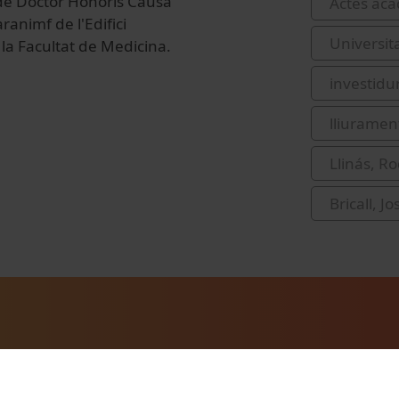
de Doctor Honoris Causa
Actes acad
aranimf de l'Edifici
Universit
la Facultat de Medicina.
investidu
lliurament
Llinás, Ro
Bricall, J