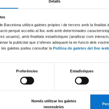
Detalls
Try again
etes
de Barcelona utilitza galetes pròpies i de tercers amb la finalitat
mació perquè accediu al lloc web amb determinades característiq
tres usuaris), amb finalitats estadístiques (analitzar com interac
ionar la publicitat que s’ofereix adequant-la en funció dels vostr
 les galetes podeu consultar la
Política de galetes del lloc web
Preferències
Estadístiques
Només utilitzar les galetes
Perm
necessàries