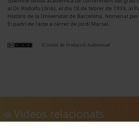
Solemne sessió acadèmica de conferiment del grau 
al Dr. Rodolfo Llinás, el dia 18 de febrer de 1993, al P
Històric de la Universitat de Barcelona. Nomenat per 
El padrí de l'acte a càrrec de Jordi Marsal.
© Unitat de Producció Audiovisual
Vídeos relacionats