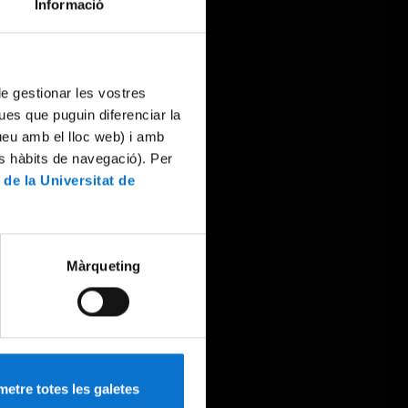
Informació
 de gestionar les vostres
ues que puguin diferenciar la
tueu amb el lloc web) i amb
es hàbits de navegació). Per
 de la Universitat de
Màrqueting
etre totes les galetes