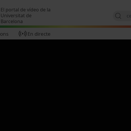
Vés al contingut
El portal de vídeo de la
Universitat de
Barcelona
ions
En directe