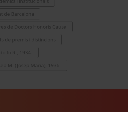
èmics i institucionals
at de Barcelona
res de Doctors Honoris Causa
s de premis i distincions
dolfo R., 1934-
osep M. (Josep Maria), 1936-