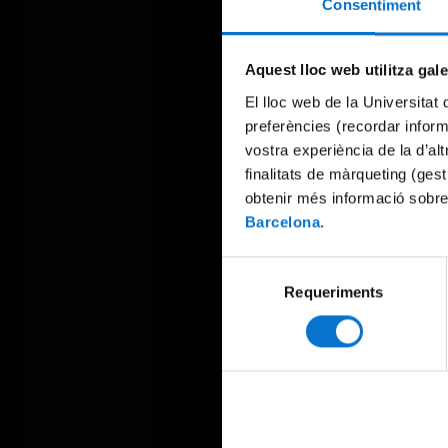
Consentiment
Aquest lloc web utilitza gal
El lloc web de la Universitat 
preferències (recordar infor
vostra experiència de la d’al
finalitats de màrqueting (gest
obtenir més informació sobre
Barcelona
.
Selecció
Requeriments
de
consentiment