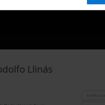
odolfo Llinás
Institucio