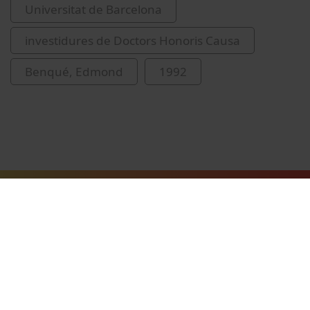
Universitat de Barcelona
investidures de Doctors Honoris Causa
Benqué, Edmond
1992
Vídeos relacionats