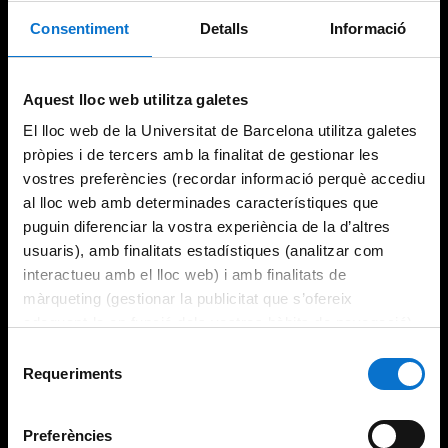
Consentiment
Detalls
Informació
Try again
Aquest lloc web utilitza galetes
El lloc web de la Universitat de Barcelona utilitza galetes
pròpies i de tercers amb la finalitat de gestionar les
vostres preferències (recordar informació perquè accediu
al lloc web amb determinades característiques que
puguin diferenciar la vostra experiència de la d’altres
usuaris), amb finalitats estadístiques (analitzar com
interactueu amb el lloc web) i amb finalitats de
màrqueting (gestionar la publicitat que s’ofereix
adequant-la en funció dels vostres hàbits de navegació).
Per obtenir més informació sobre les galetes podeu
Selecció
consultar la
Política de galetes del lloc web de la
Requeriments
de
Universitat de Barcelona
.
consentiment
Preferències