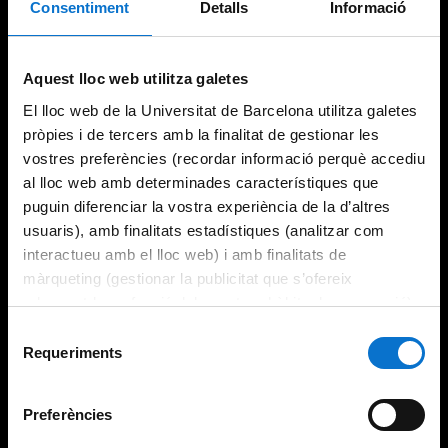
Consentiment
Detalls
Informació
Try again
Aquest lloc web utilitza galetes
El lloc web de la Universitat de Barcelona utilitza galetes
pròpies i de tercers amb la finalitat de gestionar les
vostres preferències (recordar informació perquè accediu
al lloc web amb determinades característiques que
puguin diferenciar la vostra experiència de la d’altres
usuaris), amb finalitats estadístiques (analitzar com
interactueu amb el lloc web) i amb finalitats de
màrqueting (gestionar la publicitat que s’ofereix
adequant-la en funció dels vostres hàbits de navegació).
Per obtenir més informació sobre les galetes podeu
Selecció
consultar la
Política de galetes del lloc web de la
Requeriments
de
Universitat de Barcelona
.
consentiment
Preferències