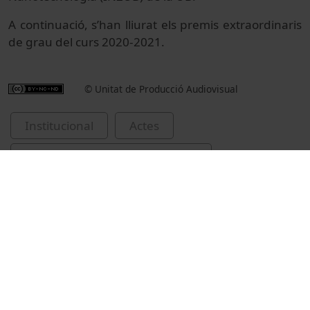
A continuació, s’han lliurat els premis extraordinaris
de grau del curs 2020-2021.
© Unitat de Producció Audiovisual
Institucional
Actes
Actes acadèmics i institucionals
Universitat de Barcelona
investidures de Doctors Honoris Causa
Sessoli, Roberta
lliuraments de premis i distincions