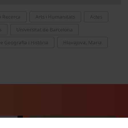
i Recerca
Arts i Humanitats
Actes
s
Universitat de Barcelona
e Geografia i Història
Hlavajova, Maria