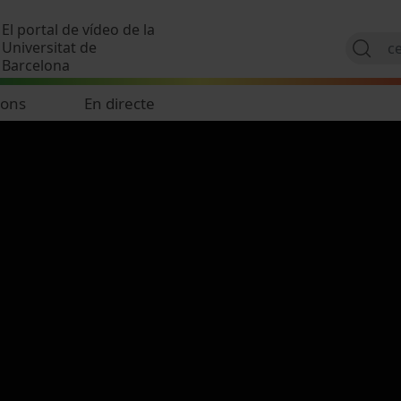
Vés al contingut
El portal de vídeo de la
Universitat de
Barcelona
ions
En directe