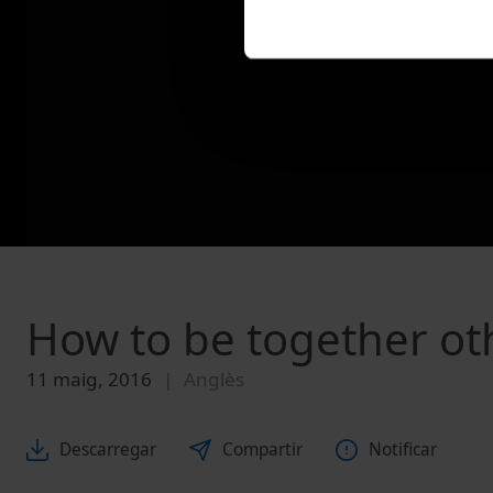
How to be together ot
11 maig, 2016
Anglès
Descarregar
Compartir
Notificar