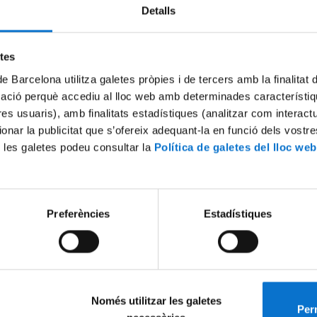
Detalls
Try again
etes
de Barcelona utilitza galetes pròpies i de tercers amb la finalitat
mació perquè accediu al lloc web amb determinades característiq
tres usuaris), amb finalitats estadístiques (analitzar com interac
ionar la publicitat que s’ofereix adequant-la en funció dels vostr
 les galetes podeu consultar la
Política de galetes del lloc web
Preferències
Estadístiques
Només utilitzar les galetes
Perm