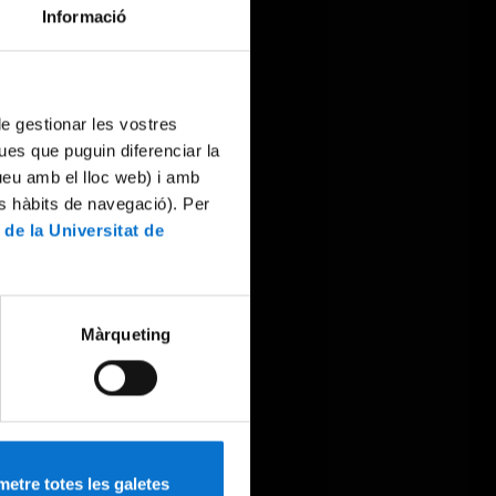
Informació
 de gestionar les vostres
ues que puguin diferenciar la
tueu amb el lloc web) i amb
es hàbits de navegació). Per
 de la Universitat de
Màrqueting
etre totes les galetes