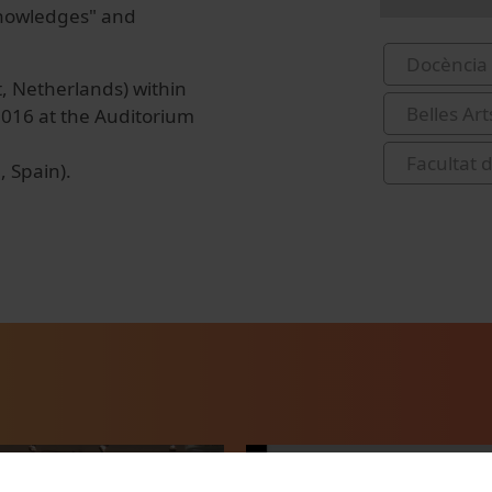
 Knowledges" and
Docència 
, Netherlands) within
Belles Art
2016 at the Auditorium
Facultat d
, Spain).