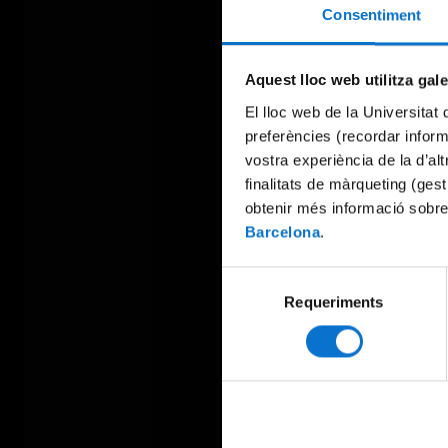
Consentiment
Aquest lloc web utilitza gal
El lloc web de la Universitat 
preferències (recordar infor
vostra experiència de la d’al
finalitats de màrqueting (gest
obtenir més informació sobre
Barcelona
.
Selecció
Requeriments
de
consentiment