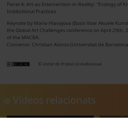
Panel 4: Art-as-Intervention-in-Reality: "Ecology of
Institutional Practices
Keynote by Maria Hlavajova (Basis Voor Akuele Kunst
the Global Art Challenges conference on April 29th, 
of the MACBA.
Convenor: Christian Alonso (Universitat de Barcelona
© Unitat de Producció Audiovisual
Vídeos relacionats