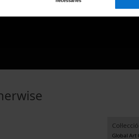
necessàries
herwise
Col·lecció
Global Art