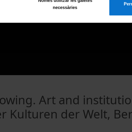
Només utilitzar les galetes
Perm
necessàries
wing. Art and institutio
r Kulturen der Welt, Ber