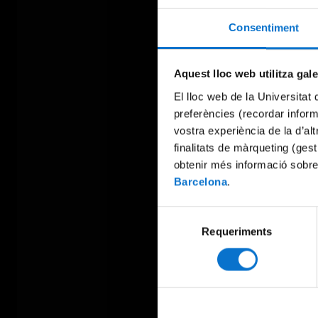
Consentiment
Aquest lloc web utilitza gal
El lloc web de la Universitat 
preferències (recordar infor
vostra experiència de la d’al
finalitats de màrqueting (gest
obtenir més informació sobre
Barcelona
.
Selecció
Requeriments
de
consentiment