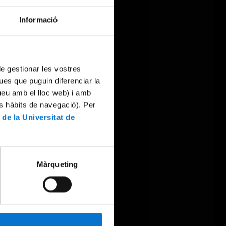
Informació
 de gestionar les vostres
ues que puguin diferenciar la
tueu amb el lloc web) i amb
es hàbits de navegació). Per
 de la Universitat de
Màrqueting