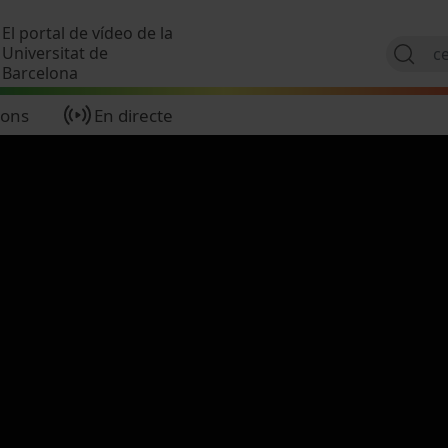
Vés al contingut
El portal de vídeo de la
Universitat de
Barcelona
ions
En directe