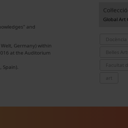
Col·lecció
Global Art
 Knowledges" and
Docència 
 Welt, Germany) within
Belles Art
2016 at the Auditorium
Facultat d
, Spain).
art