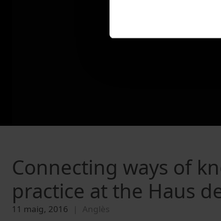
Connecting ways of kno
practice at the Haus de
11 maig, 2016
Anglès