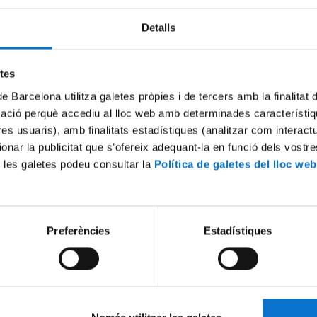
Detalls
Try again
etes
de Barcelona utilitza galetes pròpies i de tercers amb la finalitat
mació perquè accediu al lloc web amb determinades característiq
tres usuaris), amb finalitats estadístiques (analitzar com interac
ionar la publicitat que s’ofereix adequant-la en funció dels vostr
 les galetes podeu consultar la
Política de galetes del lloc web
Preferències
Estadístiques