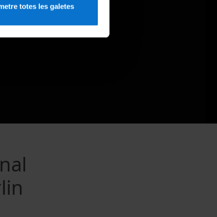
etre totes les galetes
nal
lin