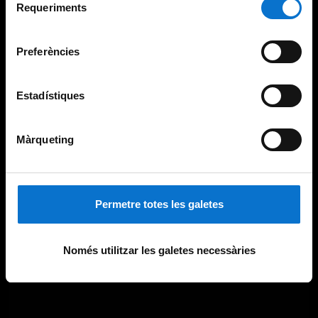
consultar la
Política de galetes del lloc web de la
Requeriments
de
Universitat de Barcelona
.
consentiment
Preferències
Estadístiques
Màrqueting
Permetre totes les galetes
Només utilitzar les galetes necessàries