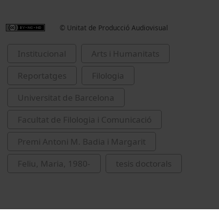
© Unitat de Producció Audiovisual
Institucional
Arts i Humanitats
Reportatges
Filologia
Universitat de Barcelona
Facultat de Filologia i Comunicació
Premi Antoni M. Badia i Margarit
Feliu, Maria, 1980-
tesis doctorals