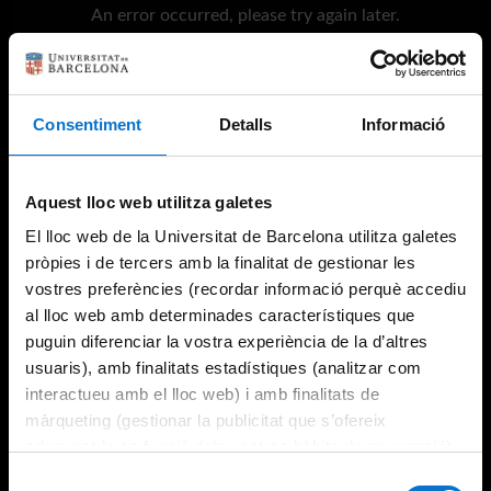
An error occurred, please try again later.
Try again
Consentiment
Detalls
Informació
Aquest lloc web utilitza galetes
El lloc web de la Universitat de Barcelona utilitza galetes
pròpies i de tercers amb la finalitat de gestionar les
vostres preferències (recordar informació perquè accediu
al lloc web amb determinades característiques que
puguin diferenciar la vostra experiència de la d’altres
usuaris), amb finalitats estadístiques (analitzar com
interactueu amb el lloc web) i amb finalitats de
màrqueting (gestionar la publicitat que s’ofereix
adequant-la en funció dels vostres hàbits de navegació).
Per obtenir més informació sobre les galetes podeu
Selecció