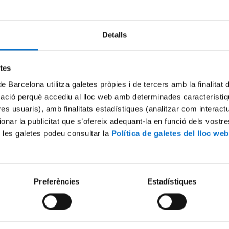
Detalls
Try again
etes
de Barcelona utilitza galetes pròpies i de tercers amb la finalitat
mació perquè accediu al lloc web amb determinades característiq
tres usuaris), amb finalitats estadístiques (analitzar com interac
ionar la publicitat que s’ofereix adequant-la en funció dels vostr
 les galetes podeu consultar la
Política de galetes del lloc web
Preferències
Estadístiques