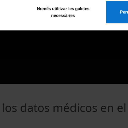
Només utilitzar les galetes
Perm
necessàries
e los datos médicos en el