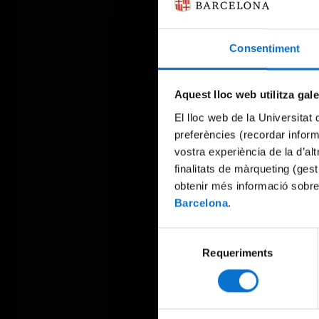
Consentiment
Aquest lloc web utilitza gal
El lloc web de la Universitat 
preferències (recordar infor
vostra experiència de la d’al
finalitats de màrqueting (gest
obtenir més informació sobre
Barcelona
.
Selecció
Requeriments
de
consentiment