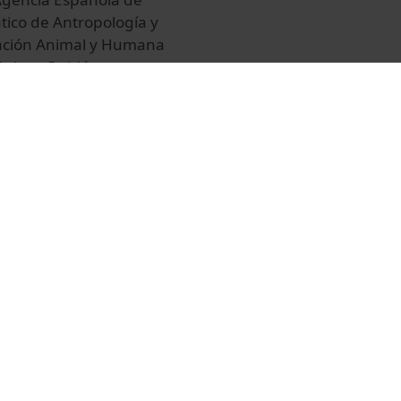
ático de Antropología y
tación Animal y Humana
Robert Rubió,
n de Datos (DPD) de la
Universidad de Barcelona;
tamento de Medicina y
la Universidad de
naje a Ana Sánchez-
 tuvo un papel
ica y Derecho (OBD) y el
sidad de Barcelona.
r Mitjans, Mónica
e anunciará la creación
r en Bioética y Derecho,
u/es/xvi-seminario-