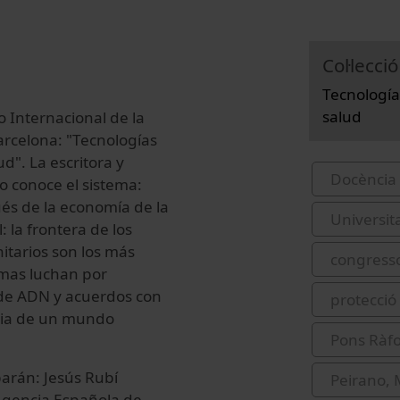
Col·lecció
Tecnología
salud
o Internacional de la
arcelona: "Tecnologías
d". La escritora y
Docència 
o conoce el sistema:
és de la economía de la
Universit
: la frontera de los
itarios son los más
congress
rmas luchan por
s de ADN y acuerdos con
protecció
aria de un mundo
Pons Ràfo
arán: Jesús Rubí
Peirano, 
 Agencia Española de