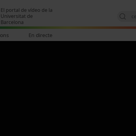
Vés al contingut
El portal de vídeo de la
Universitat de
Barcelona
ions
En directe