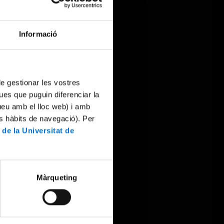
Informació
 de gestionar les vostres
ues que puguin diferenciar la
tueu amb el lloc web) i amb
es hàbits de navegació). Per
 de la Universitat de
Màrqueting