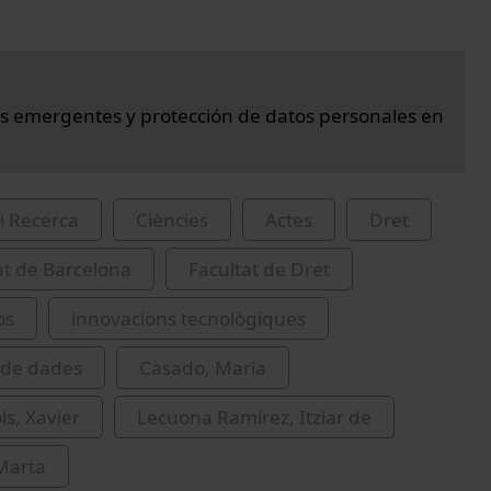
s emergentes y protección de datos personales en
i Recerca
Ciències
Actes
Dret
at de Barcelona
Facultat de Dret
os
innovacions tecnològiques
 de dades
Casado, Maria
ls, Xavier
Lecuona Ramírez, Itziar de
Marta