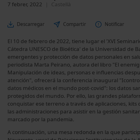
7 febrer, 2022
Castellà
Descarregar
Compartir
Notificar
El 10 de febrero de 2022, tiene lugar el 'XVI Seminari
Cátedra UNESCO de Bioética' de la Universidad de B
emergentes y protección de datos personales en salu
periodista Marta Peirano, autora del libro "El enemig
Manipulación de ideas, personas e influencias despu
atención", ofrecerá la conferencia inaugural "Icontrol
datos médicos en el mundo post-covid": los datos san
protegidos del mundo. Por ello, las grandes platafo
conquistar ese terreno a través de aplicaciones, kit
las administraciones para asistir en la gestión sanit
marcado por la pandemia.
A continuación, una mesa redonda en la que particip
Navarrete, vocal de Relaciones Institucionales de la