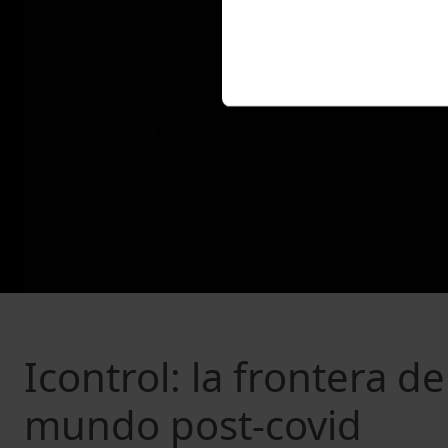
Icontrol: la frontera d
mundo post-covid