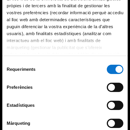
pròpies i de tercers amb la finalitat de gestionar les
vostres preferències (recordar informació perquè accediu
al lloc web amb determinades característiques que
puguin diferenciar la vostra experiència de la d’altres
usuaris), amb finalitats estadístiques (analitzar com
interactueu amb el lloc web) i amb finalitats de
màrqueting (gestionar la publicitat que s’ofereix
adequant-la en funció dels vostres hàbits de navegació).
Per obtenir més informació sobre les galetes podeu
Selecció
consultar la
Política de galetes del lloc web de la
Requeriments
de
Universitat de Barcelona
.
consentiment
Preferències
Estadístiques
Màrqueting