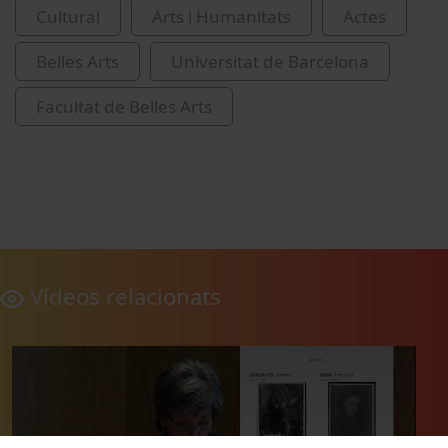
Cultural
Arts i Humanitats
Actes
Belles Arts
Universitat de Barcelona
Facultat de Belles Arts
Vídeos relacionats