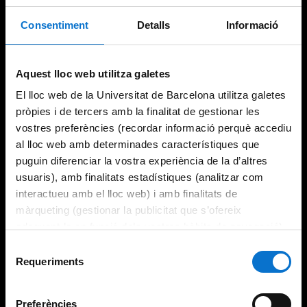
Consentiment
Detalls
Informació
Try again
Aquest lloc web utilitza galetes
El lloc web de la Universitat de Barcelona utilitza galetes
pròpies i de tercers amb la finalitat de gestionar les
vostres preferències (recordar informació perquè accediu
al lloc web amb determinades característiques que
puguin diferenciar la vostra experiència de la d’altres
usuaris), amb finalitats estadístiques (analitzar com
interactueu amb el lloc web) i amb finalitats de
màrqueting (gestionar la publicitat que s’ofereix
adequant-la en funció dels vostres hàbits de navegació).
Per obtenir més informació sobre les galetes podeu
Selecció
consultar la
Política de galetes del lloc web de la
Requeriments
de
Universitat de Barcelona
.
consentiment
Preferències