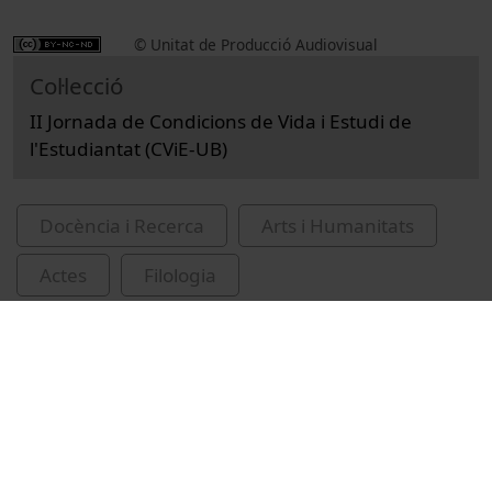
© Unitat de Producció Audiovisual
Col·lecció
II Jornada de Condicions de Vida i Estudi de
l'Estudiantat (CViE-UB)
Docència i Recerca
Arts i Humanitats
Actes
Filologia
Universitat de Barcelona
Facultat de Filologia i Comunicació
Guàrdia-Olmos, Joan, 1958-
Ferrer, Marta (Ferrer García)