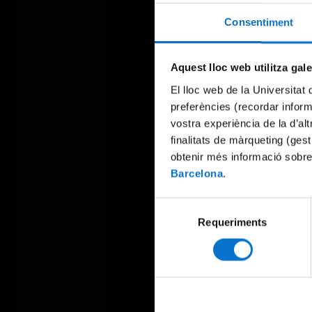
Consentiment
Aquest lloc web utilitza gal
El lloc web de la Universitat 
preferències (recordar infor
vostra experiència de la d’al
finalitats de màrqueting (gest
obtenir més informació sobre
Barcelona
.
Selecció
Requeriments
de
consentiment