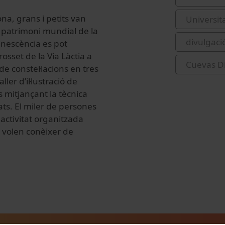
ona, grans i petits van
Universit
el patrimoni mundial de la
divulgació
nescència es pot
osset de la Via Làctia a
Cuevas Di
de constel·lacions en tres
ler d’il·lustració de
s mitjançant la tècnica
ats. El miler de persones
 activitat organitzada
e volen conèixer de