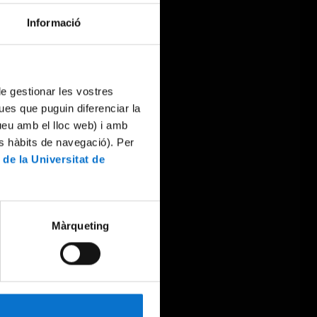
Informació
 de gestionar les vostres
ues que puguin diferenciar la
tueu amb el lloc web) i amb
es hàbits de navegació). Per
 de la Universitat de
Màrqueting