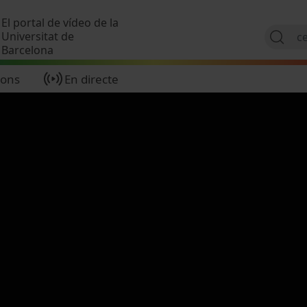
Vés al contingut
El portal de vídeo de la
Universitat de
Barcelona
ions
En directe