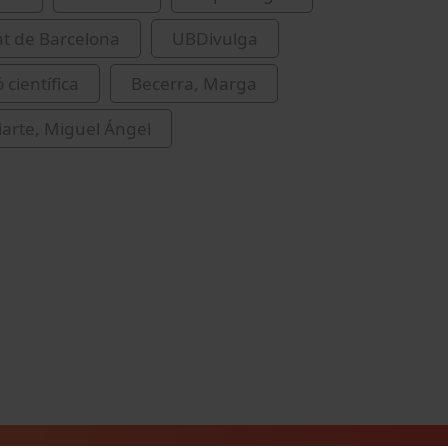
at de Barcelona
UBDivulga
 científica
Becerra, Marga
arte, Miguel Ángel