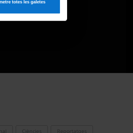
etre totes les galetes
nal
Ciències
Reportatges