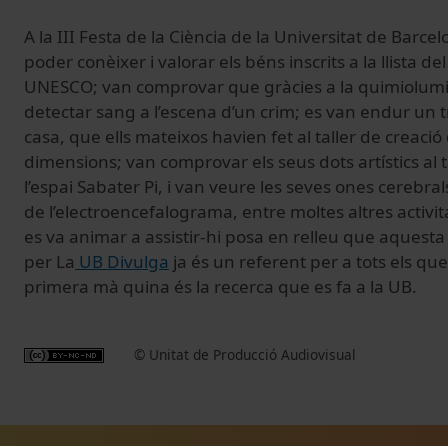
A la III Festa de la Ciència de la Universitat de Barcel
poder conèixer i valorar els béns inscrits a la llista d
UNESCO; van comprovar que gràcies a la quimiolumi
detectar sang a l’escena d’un crim; es van endur un tr
casa, que ells mateixos havien fet al taller de creació 
dimensions; van comprovar els seus dots artístics al tal
l’espai Sabater Pi, i van veure les seves ones cerebral
de l’electroencefalograma, entre moltes altres activit
es va animar a assistir-hi posa en relleu que aquesta
per La
UB Divulga
ja és un referent per a tots els qu
primera mà quina és la recerca que es fa a la UB.
© Unitat de Producció Audiovisual