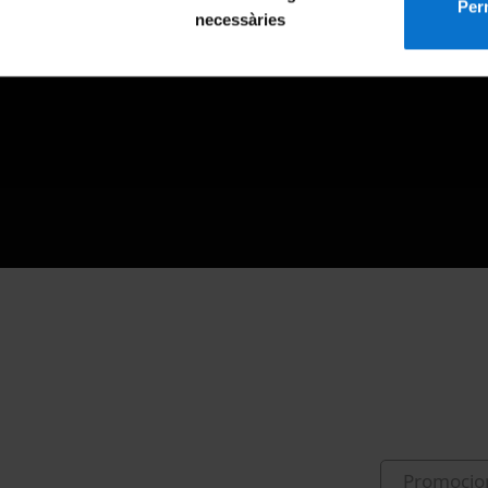
Perm
necessàries
Promocio