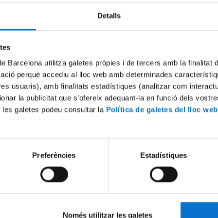
Detalls
Try again
etes
de Barcelona utilitza galetes pròpies i de tercers amb la finalitat
mació perquè accediu al lloc web amb determinades característiq
tres usuaris), amb finalitats estadístiques (analitzar com interac
ionar la publicitat que s’ofereix adequant-la en funció dels vostr
 les galetes podeu consultar la
Política de galetes del lloc web
Preferències
Estadístiques
Només utilitzar les galetes