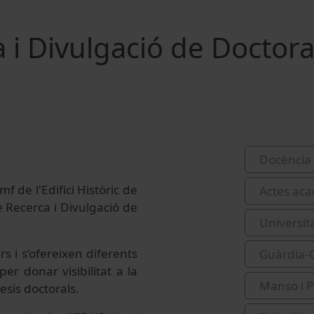
a i Divulgació de Doctora
Docència 
 de l'Edifici Històric de
Actes acad
de Recerca i Divulgació de
Universit
 i s’ofereixen diferents
Guàrdia-O
er donar visibilitat a la
Manso i P
esis doctorals.