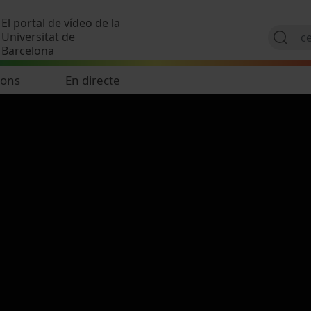
Vés al contingut
El portal de vídeo de la
Universitat de
Barcelona
ions
En directe