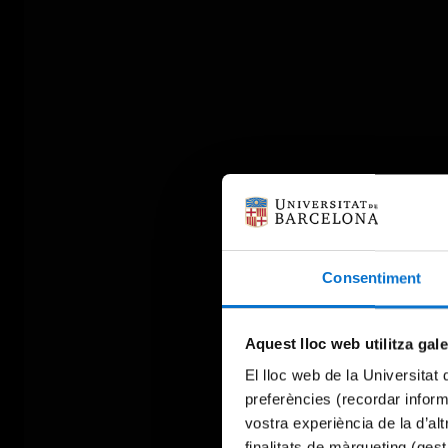
Consentiment
Aquest lloc web utilitza gal
El lloc web de la Universitat 
preferències (recordar infor
vostra experiència de la d’al
finalitats de màrqueting (gest