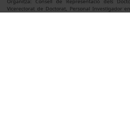
Organitza: Consell de Representació dels Doct
Vicerectorat de Doctorat, Personal Investigador e
Talent.
Més informació i 
https://www.ub.edu/portal/documents/34829/2519
© Unitat de Producció Audiovisual