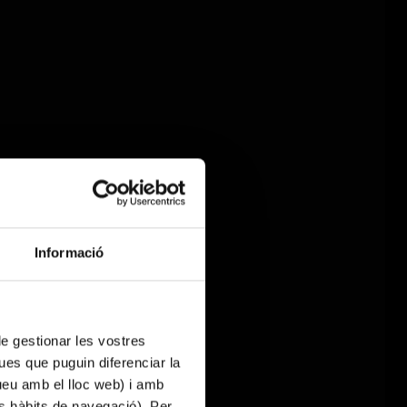
Informació
 de gestionar les vostres
ues que puguin diferenciar la
tueu amb el lloc web) i amb
es hàbits de navegació). Per