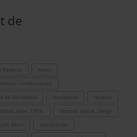
t de
i Recerca
Actes
èmics i institucionals
at de Barcelona
divulgació
recerca
lmos, Joan, 1958-
Vicente Sastre, Diego
ujol, Marc
doctorands