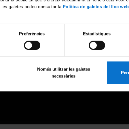
 les galetes podeu consultar la
Política de galetes del lloc web
Preferències
Estadístiques
Només utilitzar les galetes
Perm
necessàries