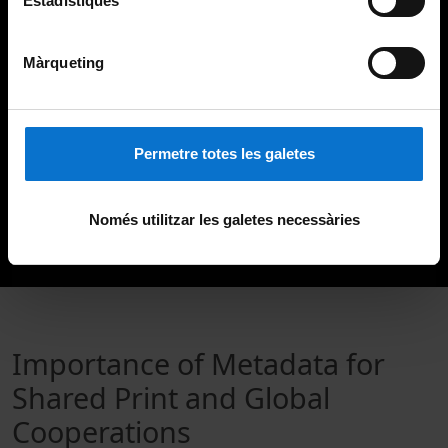
Estadístiques
Màrqueting
Permetre totes les galetes
Només utilitzar les galetes necessàries
Importance of Metadata for
Shared Print and Global
Cooperations