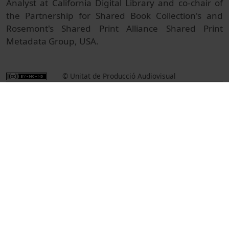
Analyst at California Digital Library and co-chair of
the Partnership for Shared Book Collection's and
Rosemont's Shared Print Alliance Shared Print
Metadata Group, USA.
© Unitat de Producció Audiovisual
Col·lecció
2nd EPICo Conference (8th Kuopio Conference)
2024
Docència i Recerca
Arts i Humanitats
Actes
Biblioteconomia i Documentació
Universitat de Barcelona