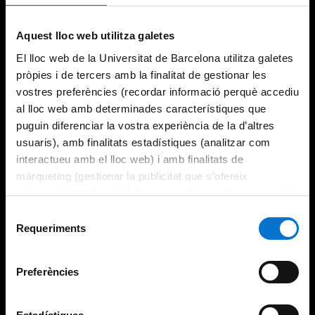
Try again
Aquest lloc web utilitza galetes
El lloc web de la Universitat de Barcelona utilitza galetes
pròpies i de tercers amb la finalitat de gestionar les
vostres preferències (recordar informació perquè accediu
al lloc web amb determinades característiques que
puguin diferenciar la vostra experiència de la d’altres
usuaris), amb finalitats estadístiques (analitzar com
interactueu amb el lloc web) i amb finalitats de
màrqueting (gestionar la publicitat que s’ofereix
adequant-la en funció dels vostres hàbits de navegació).
Per obtenir més informació sobre les galetes podeu
Selecció
consultar la
Política de galetes del lloc web de la
Requeriments
de
Universitat de Barcelona
.
consentiment
Preferències