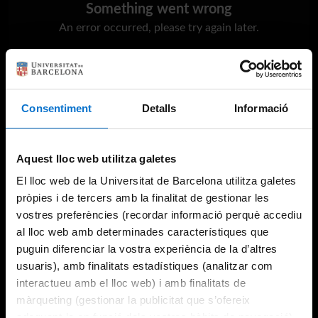
Something went wrong
An error occurred, please try again later.
Try again
Consentiment
Detalls
Informació
Aquest lloc web utilitza galetes
El lloc web de la Universitat de Barcelona utilitza galetes
pròpies i de tercers amb la finalitat de gestionar les
vostres preferències (recordar informació perquè accediu
al lloc web amb determinades característiques que
puguin diferenciar la vostra experiència de la d’altres
usuaris), amb finalitats estadístiques (analitzar com
interactueu amb el lloc web) i amb finalitats de
màrqueting (gestionar la publicitat que s’ofereix
adequant-la en funció dels vostres hàbits de navegació).