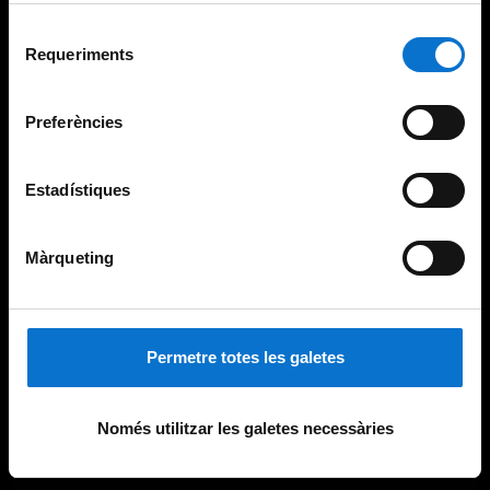
Per obtenir més informació sobre les galetes podeu
Selecció
consultar la
Política de galetes del lloc web de la
Requeriments
de
Universitat de Barcelona
.
consentiment
Preferències
Estadístiques
Màrqueting
Permetre totes les galetes
Només utilitzar les galetes necessàries