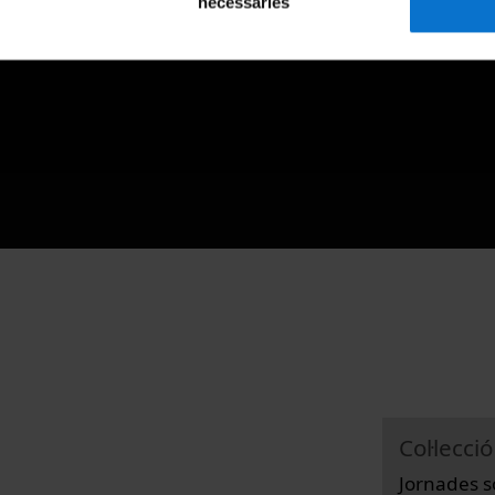
necessàries
Col·lecció
Jornades so