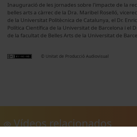
Inauguració de les jornades sobre l'impacte de la rec
belles arts a càrrec de la Dra. Maribel Roselló, vicere
de la Universitat Politècnica de Catalunya, el Dr. Enri
Política Científica de la Universitat de Barcelona i el 
de la facultat de Belles Arts de la Universitat de Barc
© Unitat de Producció Audiovisual
Vídeos relacionados