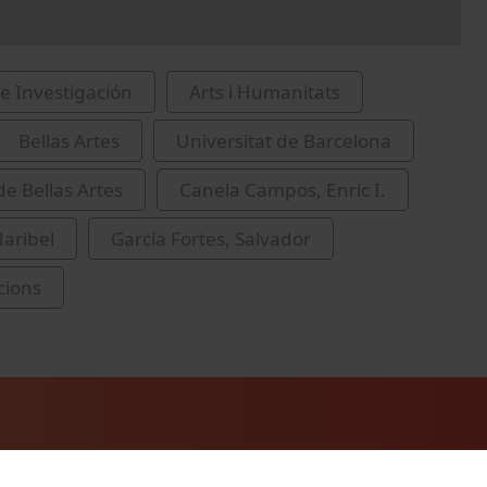
e Investigación
Arts i Humanitats
Bellas Artes
Universitat de Barcelona
de Bellas Artes
Canela Campos, Enric I.
Maribel
García Fortes, Salvador
cions