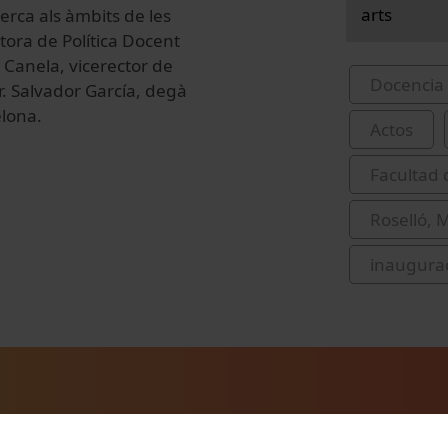
arts
erca als àmbits de les
ctora de Política Docent
c Canela, vicerector de
Docencia 
Dr. Salvador García, degà
elona.
Actos
Facultad 
Roselló, 
inaugura