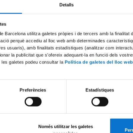
Detalls
Try again
etes
de Barcelona utilitza galetes pròpies i de tercers amb la finalitat
mació perquè accediu al lloc web amb determinades característiq
tres usuaris), amb finalitats estadístiques (analitzar com interac
ionar la publicitat que s’ofereix adequant-la en funció dels vostr
 les galetes podeu consultar la
Política de galetes del lloc web
Preferències
Estadístiques
Només utilitzar les galetes
Perm