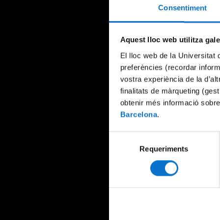
Consentiment
Aquest lloc web utilitza gal
El lloc web de la Universitat 
preferències (recordar infor
vostra experiència de la d’al
finalitats de màrqueting (gest
obtenir més informació sobre
Barcelona
.
Selecció
Requeriments
de
consentiment