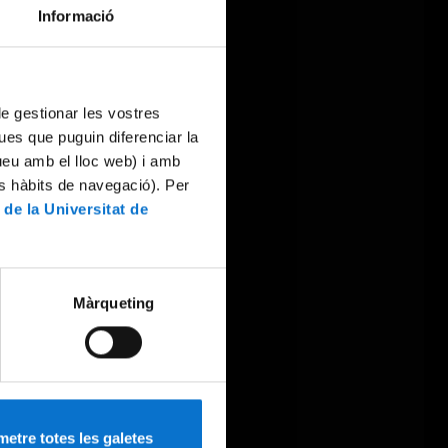
Informació
 de gestionar les vostres
ues que puguin diferenciar la
tueu amb el lloc web) i amb
es hàbits de navegació). Per
 de la Universitat de
Màrqueting
etre totes les galetes