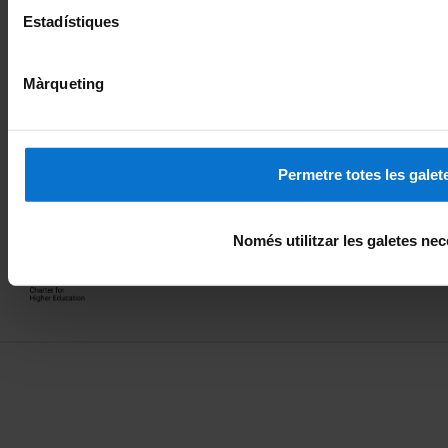
Estadístiques
Màrqueting
Membre de la
Excel·lència internacional
Permetre totes les galet
Reconeixement europeu
Només utilitzar les galetes nec