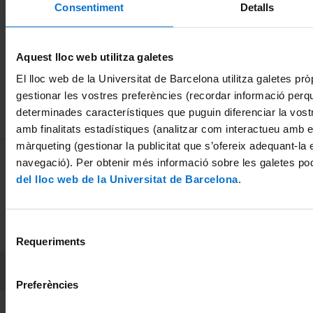
1986
Consentiment
Detalls
Llibre en
l
17 abril, 2018
Català
1
2
01 octubre, 2018
Aquest lloc web utilitza galetes
El lloc web de la Universitat de Barcelona utilitza galetes pròp
gestionar les vostres preferències (recordar informació perq
determinades característiques que puguin diferenciar la vostr
amb finalitats estadístiques (analitzar com interactueu amb el
màrqueting (gestionar la publicitat que s’ofereix adequant-la 
MENÚ PEU 1
Avís legal
navegació). Per obtenir més informació sobre les galetes po
Galetes
del lloc web de la Universitat de Barcelona
.
PEU 2
Privadesa i termes
Selecció
Sobre UBtv
Requeriments
de
consentiment
PEU 3
Contacte
Preferències
Fundadora de la
Membre de la