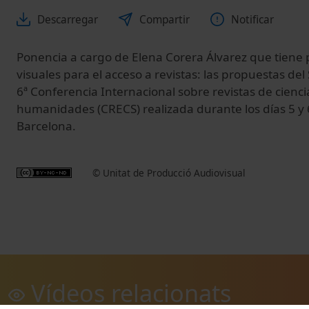
Descarregar
Compartir
Notificar
Ponencia a cargo de Elena Corera Álvarez que tiene po
visuales para el acceso a revistas: las propuestas del
6ª Conferencia Internacional sobre revistas de ciencia
humanidades (CRECS) realizada durante los días 5 y
Barcelona.
© Unitat de Producció Audiovisual
Vídeos relacionats