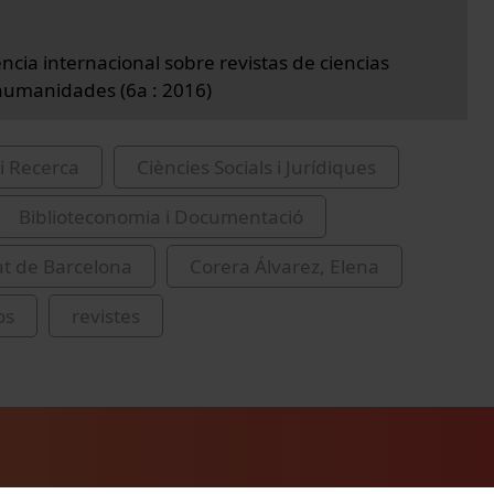
ncia internacional sobre revistas de ciencias
 humanidades (6a : 2016)
i Recerca
Ciències Socials i Jurídiques
Biblioteconomia i Documentació
at de Barcelona
Corera Álvarez, Elena
os
revistes