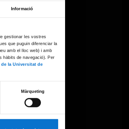
Informació
 de gestionar les vostres
ues que puguin diferenciar la
tueu amb el lloc web) i amb
es hàbits de navegació). Per
 de la Universitat de
Màrqueting