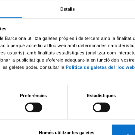
Detalls
Try again
etes
de Barcelona utilitza galetes pròpies i de tercers amb la finalitat
mació perquè accediu al lloc web amb determinades característiq
tres usuaris), amb finalitats estadístiques (analitzar com interac
ionar la publicitat que s’ofereix adequant-la en funció dels vostr
 les galetes podeu consultar la
Política de galetes del lloc web
Preferències
Estadístiques
Només utilitzar les galetes