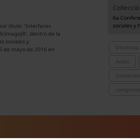
Col·lecció
6a Confere
sociales y
r título: 'Interfaces
 ScimagoJR', dentro de la
s sociales y
Docència 
 6 de mayo de 2016 en
Actes
Universit
congress