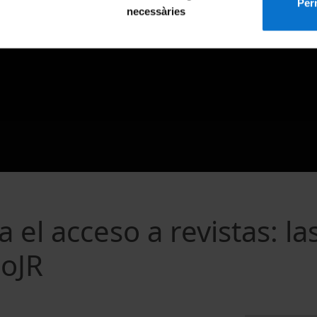
Perm
necessàries
 el acceso a revistas: la
goJR