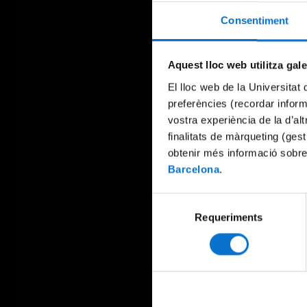
Consentiment
Aquest lloc web utilitza gal
El lloc web de la Universitat 
preferències (recordar infor
vostra experiència de la d’al
finalitats de màrqueting (gest
obtenir més informació sobre
Barcelona
.
Selecció
Requeriments
de
consentiment