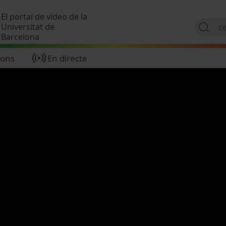
Vés al contingut
El portal de vídeo de la
Universitat de
Barcelona
ions
En directe