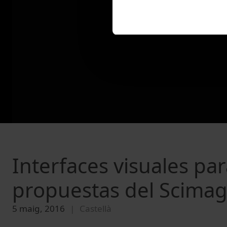
Interfaces visuales para
propuestas del Scima
5 maig, 2016
Castellà