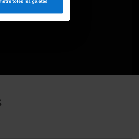
etre totes les galetes
s