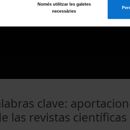
Només utilitzar les galetes
Perm
necessàries
labras clave: aportacion
e las revistas científicas