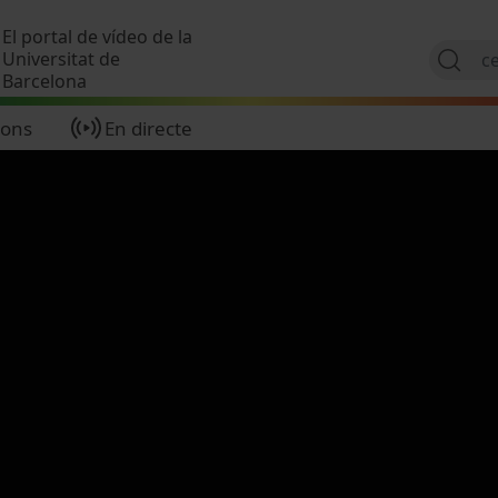
Vés al contingut
El portal de vídeo de la
Universitat de
Barcelona
ions
En directe