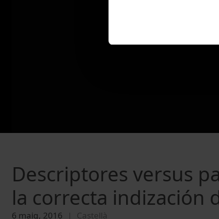
Descriptores versus pa
la correcta indización d
6 maig, 2016
Castellà