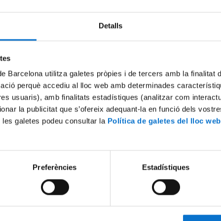
Detalls
Try again
etes
de Barcelona utilitza galetes pròpies i de tercers amb la finalitat
mació perquè accediu al lloc web amb determinades característiq
tres usuaris), amb finalitats estadístiques (analitzar com interac
ionar la publicitat que s’ofereix adequant-la en funció dels vostr
 les galetes podeu consultar la
Política de galetes del lloc web
Preferències
Estadístiques