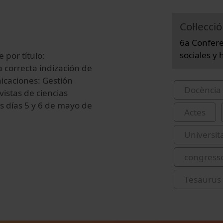
Col·lecció
6a Confere
sociales y
 por título:
a correcta indización de
nicaciones: Gestión
Docència 
vistas de ciencias
s días 5 y 6 de mayo de
Actes
Universit
congress
Tesaurus