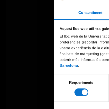
Consentiment
Aquest lloc web utilitza gal
El lloc web de la Universitat 
preferències (recordar infor
vostra experiència de la d’al
finalitats de màrqueting (gest
obtenir més informació sobre
Barcelona
.
Selecció
Requeriments
de
consentiment