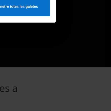
etre totes les galetes
es a