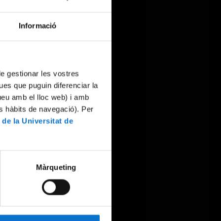
Informació
 de gestionar les vostres
ues que puguin diferenciar la
tueu amb el lloc web) i amb
es hàbits de navegació). Per
 de la Universitat de
Màrqueting