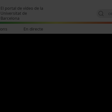
Vés al contingut
El portal de vídeo de la
Universitat de
Barcelona
ions
En directe