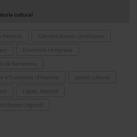
uría cultural
i Recerca
Ciències Socials i Jurídiques
ges
Economia i empresa
at de Barcelona
de d'Economia i Empresa
gestió cultural
ció
López, Marisol
ís (Bonet i Agustí)