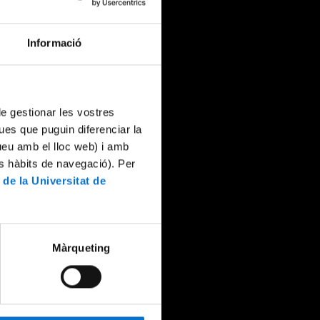
Informació
 de gestionar les vostres
ues que puguin diferenciar la
tueu amb el lloc web) i amb
es hàbits de navegació). Per
 de la Universitat de
Màrqueting