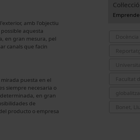
Col·lecció
Emprended
'exterior, amb l'objectiu
o possible aquesta
Docència 
a, en gran mesura, pel
bar canals que facin
Reportat
Universit
Facultat 
 mirada puesta en el
o es siempre necesaria o
globalitza
á determinada, en gran
osibilidades de
Bonet, Llu
 del producto o empresa