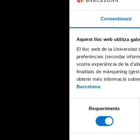
Consentiment
Aquest lloc web utilitza gal
El lloc web de la Universitat 
preferències (recordar infor
vostra experiència de la d’al
finalitats de màrqueting (gest
obtenir més informació sobre
Barcelona
.
Selecció
Requeriments
de
consentiment