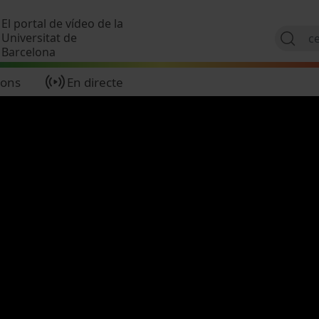
Vés al contingut
El portal de vídeo de la
Universitat de
Barcelona
ions
En directe