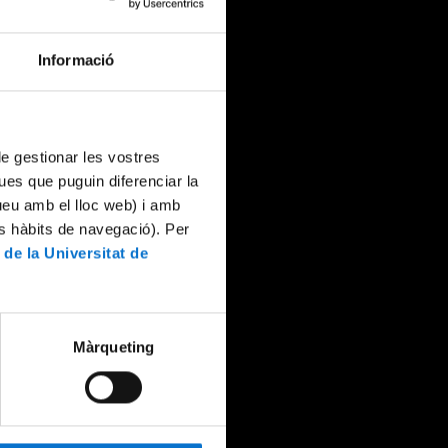
Informació
 de gestionar les vostres
ues que puguin diferenciar la
tueu amb el lloc web) i amb
es hàbits de navegació). Per
 de la Universitat de
Màrqueting