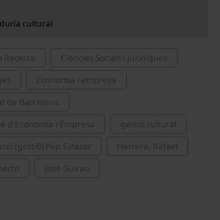
uría cultural
i Recerca
Ciències Socials i Jurídiques
ges
Economia i empresa
at de Barcelona
de d'Economia i Empresa
gestió cultural
ió (gestió) Pep Salazar
Herrera, Rafael
berto
José Guirao