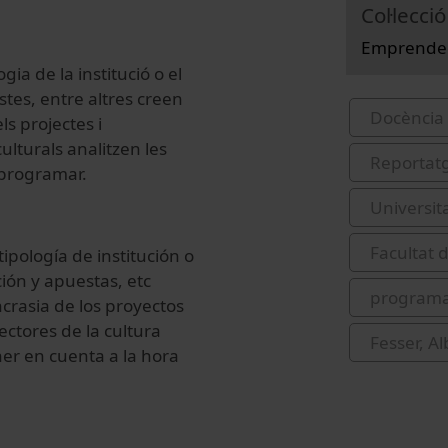
Col·lecció
Emprended
ia de la institució o el
ostes, entre altres creen
Docència 
s projectes i
ulturals analitzen les
Reportat
e programar.
Universit
Facultat 
ipología de institución o
ción y apuestas, etc
programac
crasia de los proyectos
ectores de la cultura
Fesser, Al
ner en cuenta a la hora