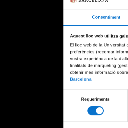
Consentiment
Aquest lloc web utilitza gal
El lloc web de la Universitat 
preferències (recordar infor
vostra experiència de la d’al
finalitats de màrqueting (gest
obtenir més informació sobre
Barcelona
.
Selecció
Requeriments
de
consentiment