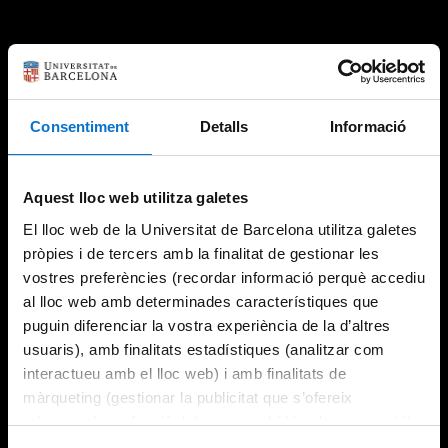
Consentiment
Detalls
Informació
Aquest lloc web utilitza galetes
El lloc web de la Universitat de Barcelona utilitza galetes
pròpies i de tercers amb la finalitat de gestionar les
vostres preferències (recordar informació perquè accediu
al lloc web amb determinades característiques que
puguin diferenciar la vostra experiència de la d’altres
usuaris), amb finalitats estadístiques (analitzar com
interactueu amb el lloc web) i amb finalitats de
màrqueting (gestionar la publicitat que s’ofereix
adequant-la en funció dels vostres hàbits de navegació).
Per obtenir més informació sobre les galetes podeu