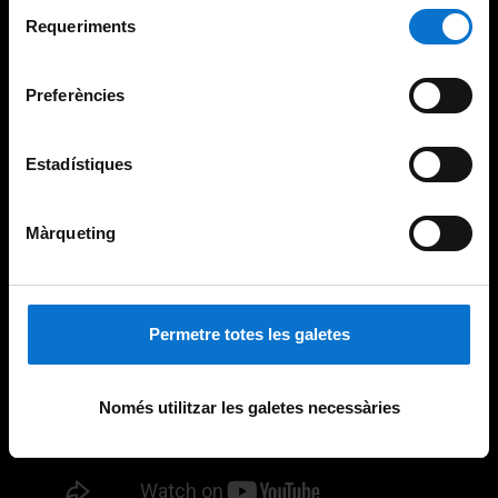
Selecció
consultar la
Política de galetes del lloc web de la
Requeriments
de
Universitat de Barcelona
.
consentiment
Preferències
Estadístiques
Màrqueting
Permetre totes les galetes
Només utilitzar les galetes necessàries