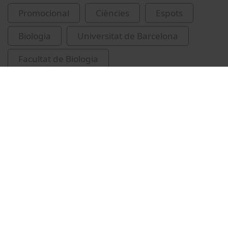
Promocional
Ciències
Espots
Biologia
Universitat de Barcelona
Facultat de Biologia
Institut de Recerca de la Biodiversitat (IRBio)
Vídeos relacionats