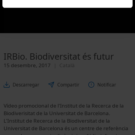
IRBio. Biodiversitat és futur
15 desembre, 2017
Català
Descarregar
Compartir
Notificar
Vídeo promocional de l'Institut de la Recerca de la
Biodiverisitat de la Universitat de Barcelona.
L'Institut de Recerca de la Biodiversitat de la
Universitat de Barcelona és un centre de referència