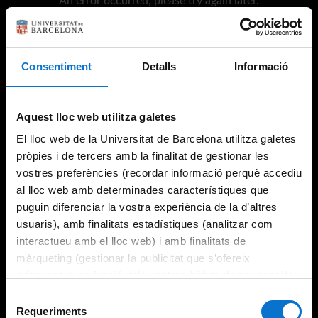
An error occurred, please try again later.
Consentiment
Detalls
Informació
Try again
Aquest lloc web utilitza galetes
El lloc web de la Universitat de Barcelona utilitza galetes
pròpies i de tercers amb la finalitat de gestionar les
vostres preferències (recordar informació perquè accediu
al lloc web amb determinades característiques que
puguin diferenciar la vostra experiència de la d’altres
usuaris), amb finalitats estadístiques (analitzar com
interactueu amb el lloc web) i amb finalitats de
màrqueting (gestionar la publicitat que s’ofereix
adequant-la en funció dels vostres hàbits de navegació).
Per obtenir més informació sobre les galetes podeu
Selecció
consultar la
Política de galetes del lloc web de la
Requeriments
de