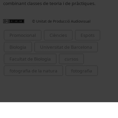
combinant classes de teoria i de pràctiques.
© Unitat de Producció Audiovisual
Promocional
Ciències
Espots
Biologia
Universitat de Barcelona
Facultat de Biologia
cursos
fotografia de la natura
fotografia