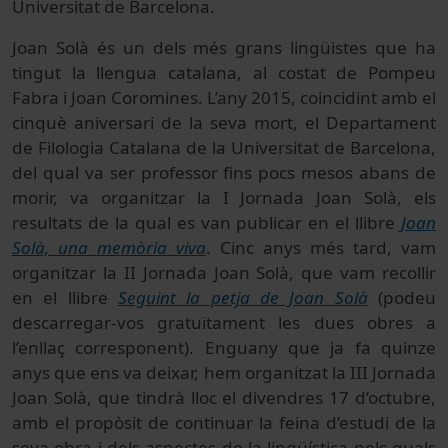
Universitat de Barcelona.
Joan Solà és un dels més grans lingüistes que ha
tingut la llengua catalana, al costat de Pompeu
Fabra i Joan Coromines. L’any 2015, coincidint amb el
cinquè aniversari de la seva mort, el Departament
de Filologia Catalana de la Universitat de Barcelona,
del qual va ser professor fins pocs mesos abans de
morir, va organitzar la I Jornada Joan Solà, els
resultats de la qual es van publicar en el llibre
Joan
Solà, una memòria viva
. Cinc anys més tard, vam
organitzar la II Jornada Joan Solà, que vam recollir
en el llibre
Seguint la petja de Joan Solà
(podeu
descarregar-vos gratuïtament les dues obres a
l’enllaç corresponent). Enguany que ja fa quinze
anys que ens va deixar, hem organitzat la III Jornada
Joan Solà, que tindrà lloc el divendres 17 d’octubre,
amb el propòsit de continuar la feina d’estudi de la
seva obra i dels aspectes de la lingüística pels quals