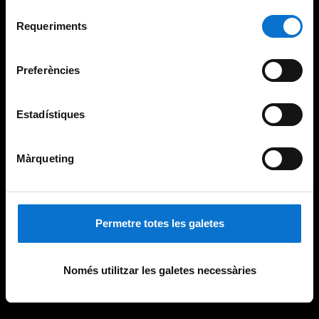
Per obtenir més informació sobre les galetes podeu
Selecció
consultar la
Política de galetes del lloc web de la
Requeriments
de
Universitat de Barcelona
.
consentiment
Preferències
Estadístiques
Màrqueting
Permetre totes les galetes
Només utilitzar les galetes necessàries