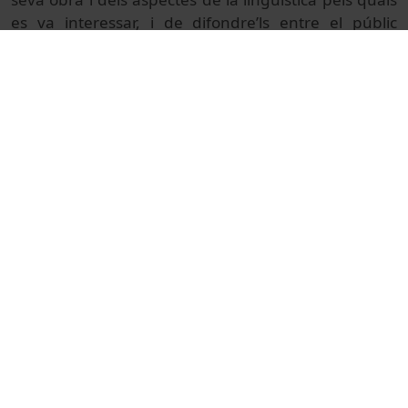
es va interessar, i de difondre’ls entre el públic
interessat.
Més informació i
programa:
https://filcat.ub.edu/agenda/iii-jornada-
joan-sola
© Unitat de Producció Audiovisual
Col·lecció
III Jornada Joan Solà
Docència i Recerca
Arts i Humanitats
Actes
Filologia
Universitat de Barcelona