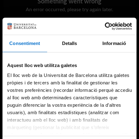
Something went wrong
An error occurred, please try again later.
Try again
Consentiment
Detalls
Informació
Aquest lloc web utilitza galetes
El lloc web de la Universitat de Barcelona utilitza galetes
pròpies i de tercers amb la finalitat de gestionar les
vostres preferències (recordar informació perquè accediu
al lloc web amb determinades característiques que
puguin diferenciar la vostra experiència de la d’altres
usuaris), amb finalitats estadístiques (analitzar com
interactueu amb el lloc web) i amb finalitats de
màrqueting (gestionar la publicitat que s’ofereix
adequant-la en funció dels vostres hàbits de navegació).