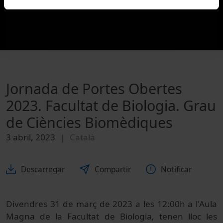
Jornada de Portes Obertes
2023. Facultat de Biologia. Grau
de Ciències Biomèdiques
3 abril, 2023
Català
Descarregar
Compartir
Notificar
Divendres 31 de març de 2023 a les 12:00h a l'Aula
Magna de la Facultat de Biologia, tenen lloc les