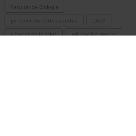
Facultat de Biologia
jornades de portes obertes
2023
ciències de la salut
educació superior
Vídeos relacionats