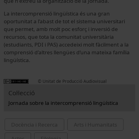
que n'extreu la organització de la Jornada.
La intercomprensió lingüística és una gran
oportunitat a l’abast de tot el sistema universitari
que permet, amb molt poc esforç i inversió de
recursos, que tota la comunitat universitària
(estudiants, PDI i PAS) accedeixi molt fàcilment a la
comprensió d’altres llengües d’una mateixa família
lingüística.
© Unitat de Producció Audiovisual
Col·lecció
Jornada sobre la intercomprensió lingüística
Docència i Recerca
Arts i Humanitats
Actes
Filologia