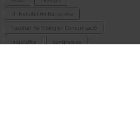
Universitat de Barcelona
Facultat de Filologia i Comunicació
lingüística
congressos
Garcia i Castanyer, Maria Teresa
Vídeos relacionats