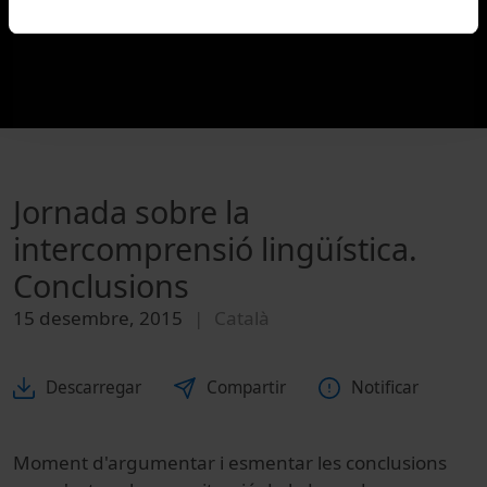
Jornada sobre la
intercomprensió lingüística.
Conclusions
15 desembre, 2015
Català
Descarregar
Compartir
Notificar
Moment d'argumentar i esmentar les conclusions