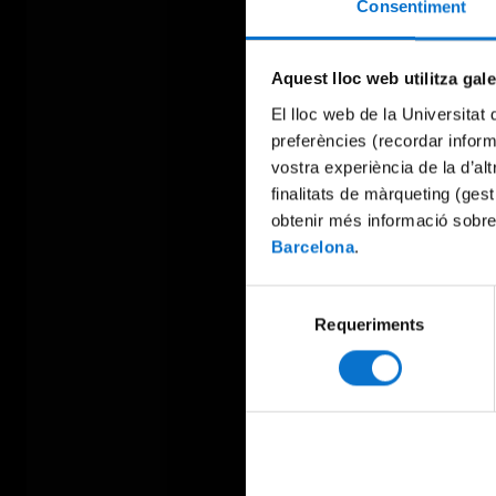
Consentiment
Aquest lloc web utilitza gal
El lloc web de la Universitat 
preferències (recordar infor
vostra experiència de la d’al
finalitats de màrqueting (gest
obtenir més informació sobre
Barcelona
.
Selecció
Requeriments
de
consentiment