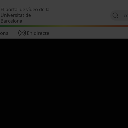
Vés al contingut
El portal de vídeo de la
Universitat de
Barcelona
ions
En directe