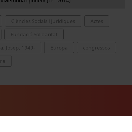
«Memòria i poder» (1r : 2014)
Ciències Socials i Jurídiques
Actes
Fundació Solidaritat
, Josep, 1949-
Europa
congressos
me