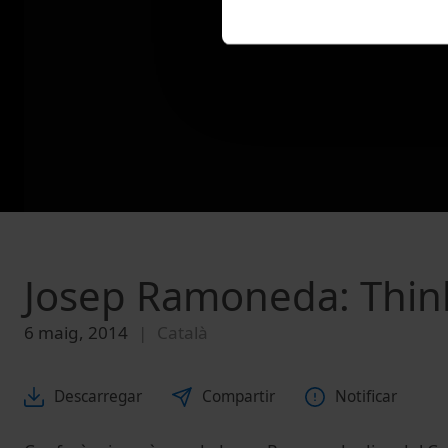
Josep Ramoneda: Thin
6 maig, 2014
Català
Descarregar
Compartir
Notificar