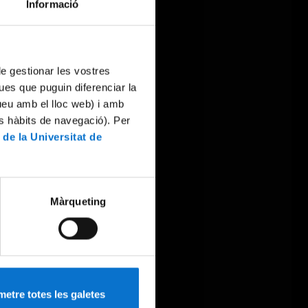
Informació
 de gestionar les vostres
ues que puguin diferenciar la
tueu amb el lloc web) i amb
es hàbits de navegació). Per
 de la Universitat de
Màrqueting
etre totes les galetes