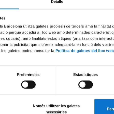
Detalls
Try again
etes
de Barcelona utilitza galetes pròpies i de tercers amb la finalitat
mació perquè accediu al lloc web amb determinades característiq
tres usuaris), amb finalitats estadístiques (analitzar com interac
ionar la publicitat que s’ofereix adequant-la en funció dels vostr
 les galetes podeu consultar la
Política de galetes del lloc web
Preferències
Estadístiques
Només utilitzar les galetes
Perm
necessàries