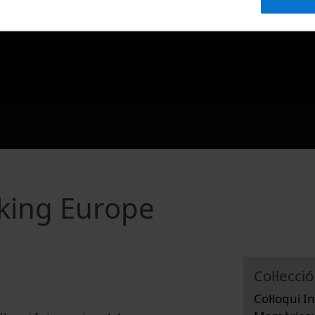
king Europe
Col·lecció
Col·loqui 