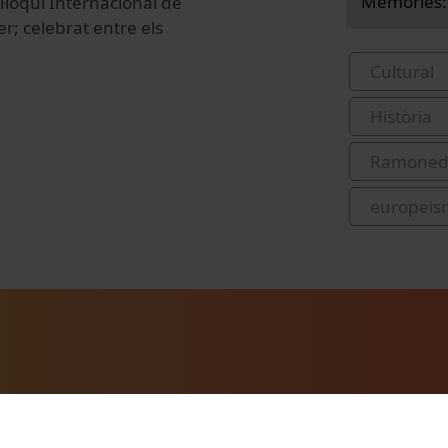
Memòries: 
·loqui Internacional de
; celebrat entre els
Cultural
Història
Ramoneda
europeis