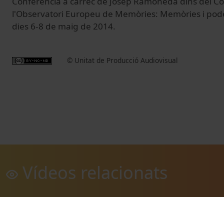
Conferència a càrrec de Josep Ramoneda dins del Col
l'Observatori Europeu de Memòries: Memòries i poder
dies 6-8 de maig de 2014.
© Unitat de Producció Audiovisual
Vídeos relacionats